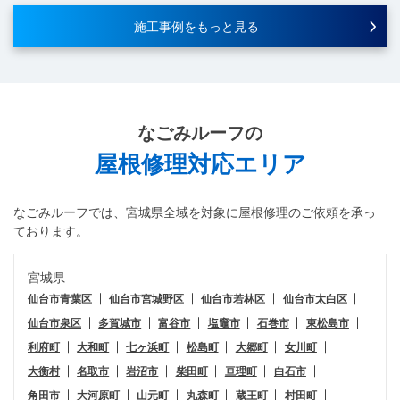
施工事例をもっと見る
なごみルーフ
の
屋根修理対応エリア
なごみルーフ
では、宮城県全域を対象に屋根修理のご依頼を承っ
ております。
宮城県
仙台市青葉区
仙台市宮城野区
仙台市若林区
仙台市太白区
仙台市泉区
多賀城市
富谷市
塩竈市
石巻市
東松島市
利府町
大和町
七ヶ浜町
松島町
大郷町
女川町
大衡村
名取市
岩沼市
柴田町
亘理町
白石市
角田市
大河原町
山元町
丸森町
蔵王町
村田町