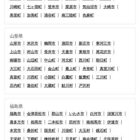
川崎町
七ヶ宿町
登米市
栗原市
気仙沼市
大崎市
美里町
加美町
涌谷町
南三陸町
色麻町
山形県
山形市
米沢市
鶴岡市
酒田市
新庄市
寒河江市
上山市
村山市
長井市
天童市
東根市
尾花沢市
南陽市
山辺町
中山町
河北町
西川町
朝日町
大江町
大石田町
金山町
最上町
舟形町
真室川町
高畠町
川西町
小国町
白鷹町
飯豊町
三川町
庄内町
遊佐町
大蔵町
鮭川村
戸沢村
福島県
福島市
会津若松市
郡山市
いわき市
白河市
須賀川市
喜多方市
相馬市
二本松市
田村市
南相馬市
伊達市
本宮市
桑折町
国見町
川俣町
大玉村
鏡石町
天栄村
下郷町
檜枝岐村
只見町
南会津町
北塩原村