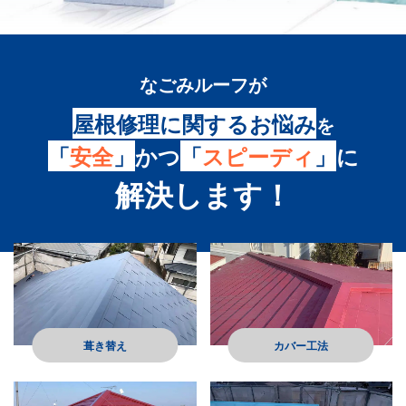
なごみルーフ
が
屋根修理に関するお悩み
を
「
安全
」
かつ
「
スピーディ
」
に
解決します！
葺き替え
カバー工法