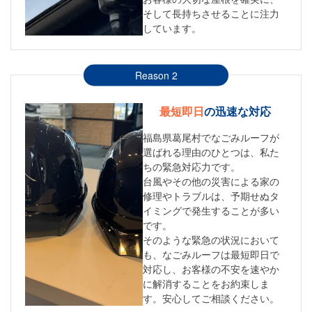
そして長持ちさせることに注力
しています。
Reason 2
最短即日
の迅速な対応
福島県葛尾村でなごみルーフが
選ばれる理由のひとつは、私た
ちの緊急対応力です。
台風やその他の災害による家の
修理やトラブルは、予期せぬタ
イミングで発生することが多い
です。
そのような緊急の状況において
も、なごみルーフは最短即日で
対応し、お客様の不安を速やか
に解消することをお約束しま
す。安心してご相談ください。