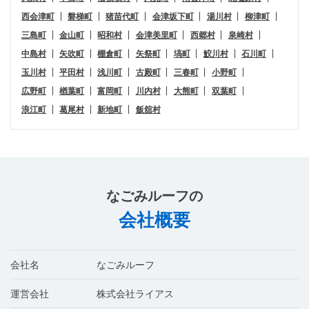
西会津町
磐梯町
猪苗代町
会津坂下町
湯川村
柳津町
三島町
金山町
昭和村
会津美里町
西郷村
泉崎村
中島村
矢吹町
棚倉町
矢祭町
塙町
鮫川村
石川町
玉川村
平田村
浅川町
古殿町
三春町
小野町
広野町
楢葉町
富岡町
川内村
大熊町
双葉町
浪江町
葛尾村
新地町
飯舘村
なごみルーフ
の
会社概要
会社名
なごみルーフ
運営会社
株式会社ライアス