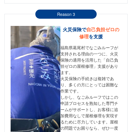
Reason 3
火災保険で
自己負担ゼロの
修理
を支援
福島県葛尾村でなごみルーフが
支持される理由の一つに、火災
保険の適用を活用した「自己負
担ゼロの屋根修理」支援があり
ます。
火災保険の手続きは複雑であ
り、多くの方にとっては困難な
作業です。
しかし、なごみルーフではこの
申請プロセスを熟知した専門チ
ームがサポートし、お客様に追
加費用なしで屋根修理を実現す
るために尽力しています。屋根
の問題でお困りなら、ぜひ一度