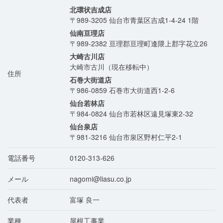
北環状吉成店
〒989-3205
仙台市青葉区吉成1-4-24 1階
仙南亘理店
〒989-2382
亘理郡亘理町逢隈上郡字花立26
大崎古川店
大崎市古川（現在移転中）
住所
石巻大街道店
〒986-0859
石巻市大街道西1-2-6
仙台若林店
〒984-0824
仙台市若林区遠見塚東2-32
仙台泉店
〒981-3216
仙台市泉区野村仁平2-1
電話番号
0120-313-626
メール
nagomi@liasu.co.jp
代表者
富塚 良一
業種
屋根工事業