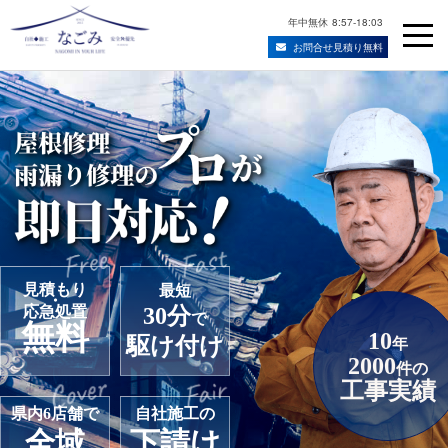
年中無休
8:57-18:03
お問合せ見積り無料
Skip
宮城県仙台市の屋根修理・雨漏り修理業者
to
content
見積もり
最短
・
応急処置
30分
で
無料
10
駆け付け
年
2000
件の
工事実績
県内6店舗で
自社施工の
全域
下請け