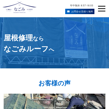
年中無休
8:57-18:03
お問合せ見積り無料
Skip
宮城県仙台市の屋根修理・雨漏り修理業者
to
content
屋根修理
なら
なごみルーフ
へ
お客様の声