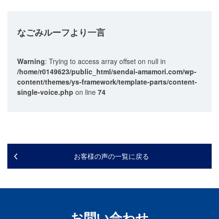
なごみルーフ
より一言
Warning
: Trying to access array offset on null in
/home/r0149623/public_html/sendai-amamori.com/wp-
content/themes/ys-framework/template-parts/content-
single-voice.php
on line
74
お客様の声の一覧に戻る
お問い合わせ