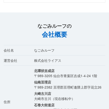
なごみルーフ
の
会社概要
会社名
なごみルーフ
運営会社
株式会社ライアス
北環状吉成店
〒989-3205
仙台市青葉区吉成1-4-24 1階
仙南亘理店
〒989-2382
亘理郡亘理町逢隈上郡字花立26
大崎古川店
大崎市古川（現在移転中）
住所
石巻大街道店