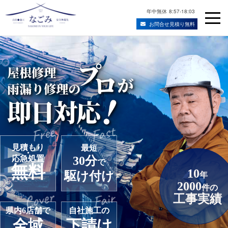
年中無休
8:57-18:03
お問合せ見積り無料
Skip
宮城県仙台市の屋根修理・雨漏り修理業者
to
content
見積もり
最短
・
応急処置
30分
で
無料
10
駆け付け
年
2000
件の
工事実績
県内6店舗で
自社施工の
全域
下請け