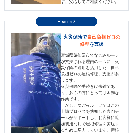
す。安心してご相談ください。
Reason 3
火災保険で
自己負担ゼロの
修理
を支援
宮城県気仙沼市でなごみルーフ
が支持される理由の一つに、火
災保険の適用を活用した「自己
負担ゼロの屋根修理」支援があ
ります。
火災保険の手続きは複雑であ
り、多くの方にとっては困難な
作業です。
しかし、なごみルーフではこの
申請プロセスを熟知した専門チ
ームがサポートし、お客様に追
加費用なしで屋根修理を実現す
るために尽力しています。屋根