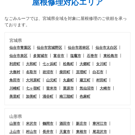
屋根修理対応エリア
なごみルーフ
では、宮城県全域を対象に屋根修理のご依頼を承っ
ております。
宮城県
仙台市青葉区
仙台市宮城野区
仙台市若林区
仙台市太白区
仙台市泉区
多賀城市
富谷市
塩竈市
石巻市
東松島市
利府町
大和町
七ヶ浜町
松島町
大郷町
女川町
大衡村
名取市
岩沼市
柴田町
亘理町
白石市
角田市
大河原町
山元町
丸森町
蔵王町
村田町
川崎町
七ヶ宿町
登米市
栗原市
気仙沼市
大崎市
美里町
加美町
涌谷町
南三陸町
色麻町
山形県
山形市
米沢市
鶴岡市
酒田市
新庄市
寒河江市
上山市
村山市
長井市
天童市
東根市
尾花沢市