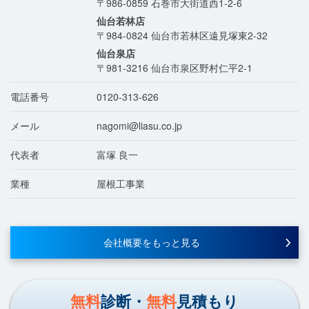
〒986-0859
石巻市大街道西1-2-6
仙台若林店
〒984-0824
仙台市若林区遠見塚東2-32
仙台泉店
〒981-3216
仙台市泉区野村仁平2-1
電話番号
0120-313-626
メール
nagomi@liasu.co.jp
代表者
富塚 良一
業種
屋根工事業
会社概要をもっと見る
無料
診断・
無料
見積もり