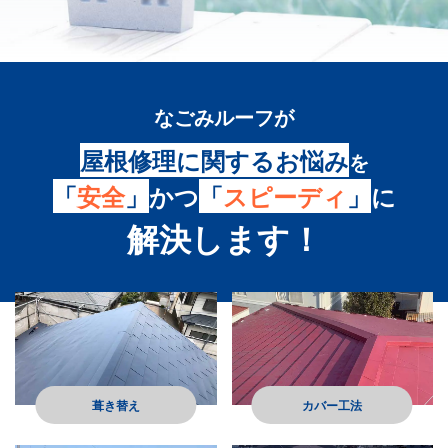
なごみルーフ
が
屋根修理に関するお悩み
を
「
安全
」
かつ
「
スピーディ
」
に
解決します！
葺き替え
カバー工法