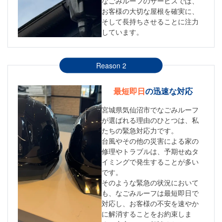
なごみルーフのサービスでは、
お客様の大切な屋根を確実に、
そして長持ちさせることに注力
しています。
Reason 2
最短即日
の迅速な対応
宮城県気仙沼市でなごみルーフ
が選ばれる理由のひとつは、私
たちの緊急対応力です。
台風やその他の災害による家の
修理やトラブルは、予期せぬタ
イミングで発生することが多い
です。
そのような緊急の状況において
も、なごみルーフは最短即日で
対応し、お客様の不安を速やか
に解消することをお約束しま