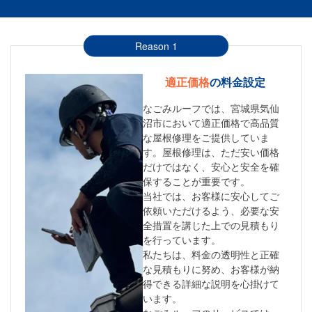
Reason 1
適正価格
の料金設定
なごみルーフでは、宮城県気仙
沼市において適正価格で高品質
な屋根修理をご提供していま
す。屋根修理は、ただ安い価格
だけではなく、安心と安全を確
保することが重要です。
当社では、お客様に安心してご
依頼いただけるよう、必要な安
全措置を講じた上での見積もり
を行っています。
私たちは、料金の透明性と正確
な見積もりに努め、お客様が納
得できる詳細な説明を心掛けて
います。