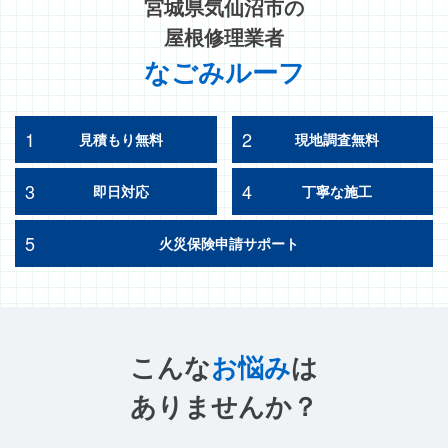
宮城県気仙沼市の
屋根修理業者
なごみルーフ
1
2
見積もり無料
現地調査無料
3
4
即日対応
丁寧な施工
5
火災保険申請サポート
こんな
お悩み
は
ありませんか？