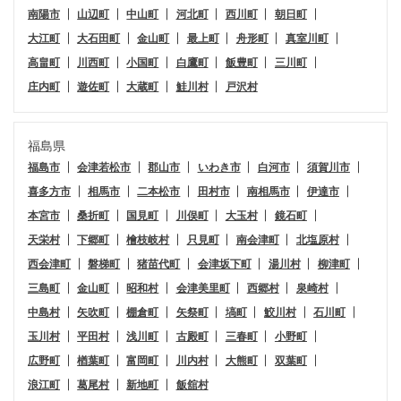
南陽市
山辺町
中山町
河北町
西川町
朝日町
大江町
大石田町
金山町
最上町
舟形町
真室川町
高畠町
川西町
小国町
白鷹町
飯豊町
三川町
庄内町
遊佐町
大蔵町
鮭川村
戸沢村
福島県
福島市
会津若松市
郡山市
いわき市
白河市
須賀川市
喜多方市
相馬市
二本松市
田村市
南相馬市
伊達市
本宮市
桑折町
国見町
川俣町
大玉村
鏡石町
天栄村
下郷町
檜枝岐村
只見町
南会津町
北塩原村
西会津町
磐梯町
猪苗代町
会津坂下町
湯川村
柳津町
三島町
金山町
昭和村
会津美里町
西郷村
泉崎村
中島村
矢吹町
棚倉町
矢祭町
塙町
鮫川村
石川町
玉川村
平田村
浅川町
古殿町
三春町
小野町
広野町
楢葉町
富岡町
川内村
大熊町
双葉町
浪江町
葛尾村
新地町
飯舘村