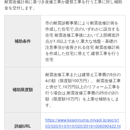
耐震改修計画に基づき改修工事か建替工事を行う工事に対し補助
金を交付します。
市の耐震診断事業により耐震改修計画を
作成した住宅で,次のいずれかに該当する
住宅 耐震改修工事後において上部構造評
補助条件
点が1.0以上であり,重大な地盤・基礎の
注意事項が改善される住宅 耐震改修計画
を作成した住宅に替えて,建替工事を行う
住宅
耐震改修工事または建替え工事費の5分の
4の額（限度額100万円）。 耐震改修工事
と併せて,10万円以上のリフォーム工事を
補助限度額
行う場合は,耐震改修工事費の25分の2の
額（限度額10万円）を上乗せ補助をしま
す。
https://www.kesennuma.miyagi.jp/sec/s1
詳細URL
03/020/010/010/020/20161006090422.ht