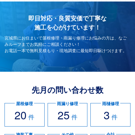
即日対応・良質安価で丁寧な
施工を心がけています！
宮城県にお住まいで屋根修理・雨漏り修理にお悩みの方は、なご
みルーフまでお気軽にご相談ください！
お電話一本で無料見積もり・現地調査に最短即日駆けつけます。
先月の問い合わせ数
屋根修理
雨漏り修理
雨樋修理
20
25
3
件
件
件
塗装工事
その他
合計