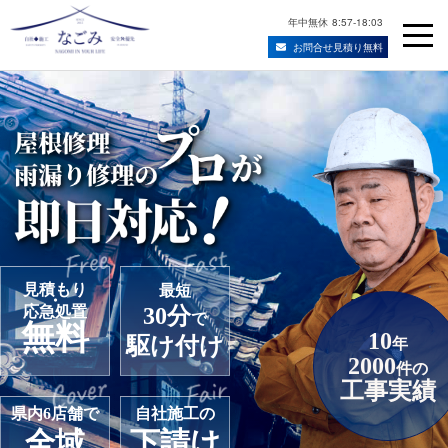
年中無休
8:57-18:03
お問合せ見積り無料
Skip
宮城県仙台市の屋根修理・雨漏り修理業者
to
content
見積もり
最短
・
応急処置
30分
で
無料
10
駆け付け
年
2000
件の
工事実績
県内6店舗で
自社施工の
全域
下請け