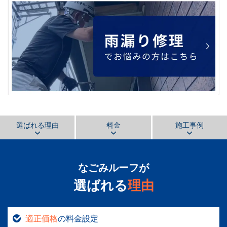
選ばれる理由
料金
施工事例
なごみルーフ
が
選ばれる
理由
適正価格
の料金設定