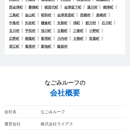
西会津町
磐梯町
猪苗代町
会津坂下町
湯川村
柳津町
三島町
金山町
昭和村
会津美里町
西郷村
泉崎村
中島村
矢吹町
棚倉町
矢祭町
塙町
鮫川村
石川町
玉川村
平田村
浅川町
古殿町
三春町
小野町
広野町
楢葉町
富岡町
川内村
大熊町
双葉町
浪江町
葛尾村
新地町
飯舘村
なごみルーフ
の
会社概要
会社名
なごみルーフ
運営会社
株式会社ライアス