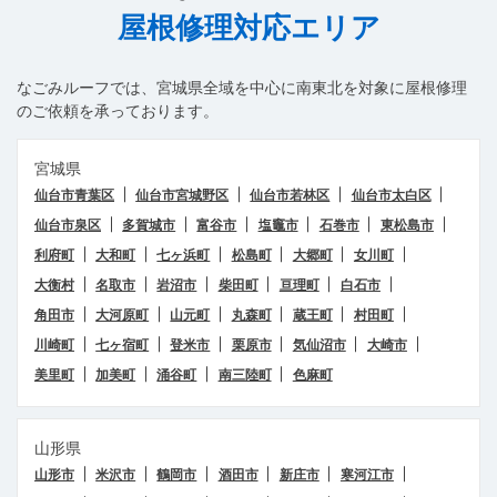
屋根修理対応エリア
なごみルーフ
では、宮城県全域を中心に南東北を対象に屋根修理
のご依頼を承っております。
宮城県
仙台市青葉区
仙台市宮城野区
仙台市若林区
仙台市太白区
仙台市泉区
多賀城市
富谷市
塩竈市
石巻市
東松島市
利府町
大和町
七ヶ浜町
松島町
大郷町
女川町
大衡村
名取市
岩沼市
柴田町
亘理町
白石市
角田市
大河原町
山元町
丸森町
蔵王町
村田町
川崎町
七ヶ宿町
登米市
栗原市
気仙沼市
大崎市
美里町
加美町
涌谷町
南三陸町
色麻町
山形県
山形市
米沢市
鶴岡市
酒田市
新庄市
寒河江市