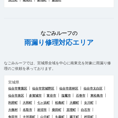
なごみルーフ
の
雨漏り修理対応エリア
なごみルーフ
では、宮城県全域を中心に南東北を対象に雨漏り修
理のご依頼を承っております。
宮城県
仙台市青葉区
仙台市宮城野区
仙台市若林区
仙台市太白区
仙台市泉区
多賀城市
富谷市
塩竈市
石巻市
東松島市
利府町
大和町
七ヶ浜町
松島町
大郷町
女川町
大衡村
名取市
岩沼市
柴田町
亘理町
白石市
角田市
大河原町
山元町
丸森町
蔵王町
村田町