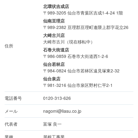
北環状吉成店
〒989-3205
仙台市青葉区吉成1-4-24 1階
仙南亘理店
〒989-2382
亘理郡亘理町逢隈上郡字花立26
大崎古川店
大崎市古川（現在移転中）
住所
石巻大街道店
〒986-0859
石巻市大街道西1-2-6
仙台若林店
〒984-0824
仙台市若林区遠見塚東2-32
仙台泉店
〒981-3216
仙台市泉区野村仁平2-1
電話番号
0120-313-626
メール
nagomi@liasu.co.jp
代表者
富塚 良一
業種
屋根工事業