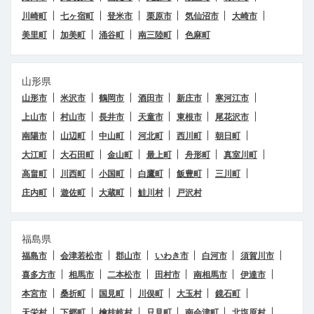
川崎町
七ヶ宿町
登米市
栗原市
気仙沼市
大崎市
美里町
加美町
涌谷町
南三陸町
色麻町
山形県
山形市
米沢市
鶴岡市
酒田市
新庄市
寒河江市
上山市
村山市
長井市
天童市
東根市
尾花沢市
南陽市
山辺町
中山町
河北町
西川町
朝日町
大江町
大石田町
金山町
最上町
舟形町
真室川町
高畠町
川西町
小国町
白鷹町
飯豊町
三川町
庄内町
遊佐町
大蔵町
鮭川村
戸沢村
福島県
福島市
会津若松市
郡山市
いわき市
白河市
須賀川市
喜多方市
相馬市
二本松市
田村市
南相馬市
伊達市
本宮市
桑折町
国見町
川俣町
大玉村
鏡石町
天栄村
下郷町
檜枝岐村
只見町
南会津町
北塩原村