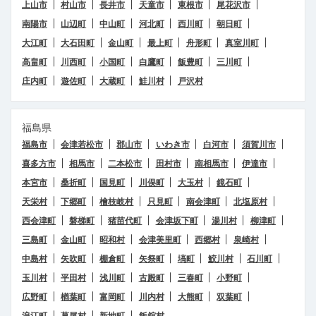
上山市
村山市
長井市
天童市
東根市
尾花沢市
南陽市
山辺町
中山町
河北町
西川町
朝日町
大江町
大石田町
金山町
最上町
舟形町
真室川町
高畠町
川西町
小国町
白鷹町
飯豊町
三川町
庄内町
遊佐町
大蔵町
鮭川村
戸沢村
福島県
福島市
会津若松市
郡山市
いわき市
白河市
須賀川市
喜多方市
相馬市
二本松市
田村市
南相馬市
伊達市
本宮市
桑折町
国見町
川俣町
大玉村
鏡石町
天栄村
下郷町
檜枝岐村
只見町
南会津町
北塩原村
西会津町
磐梯町
猪苗代町
会津坂下町
湯川村
柳津町
三島町
金山町
昭和村
会津美里町
西郷村
泉崎村
中島村
矢吹町
棚倉町
矢祭町
塙町
鮫川村
石川町
玉川村
平田村
浅川町
古殿町
三春町
小野町
広野町
楢葉町
富岡町
川内村
大熊町
双葉町
浪江町
葛尾村
新地町
飯舘村