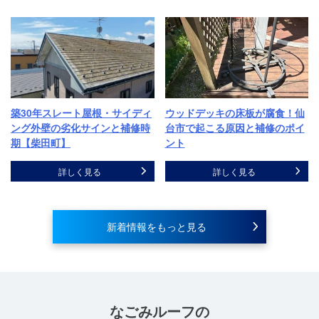
築30年スレート屋根・サイディ
ウッドデッキの床板が腐食！仙
ング外壁の劣化サインと補修時
台市で起こる原因と補修のポイ
期【柴田町】
ント
詳しく見る
詳しく見る
新着情報をもっと見る
なごみルーフ
の