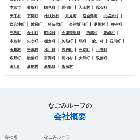
本宮市
桑折町
国見町
川俣町
大玉村
鏡石町
天栄村
下郷町
檜枝岐村
只見町
南会津町
北塩原村
西会津町
磐梯町
猪苗代町
会津坂下町
湯川村
柳津町
三島町
金山町
昭和村
会津美里町
西郷村
泉崎村
中島村
矢吹町
棚倉町
矢祭町
塙町
鮫川村
石川町
玉川村
平田村
浅川町
古殿町
三春町
小野町
広野町
楢葉町
富岡町
川内村
大熊町
双葉町
浪江町
葛尾村
新地町
飯舘村
なごみルーフ
の
会社概要
会社名
なごみルーフ