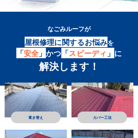
なごみルーフ
が
屋根修理に関するお悩み
を
「
安全
」
かつ
「
スピーディ
」
に
解決します！
葺き替え
カバー工法