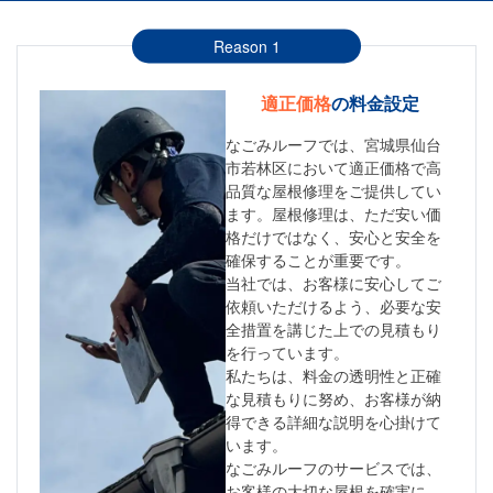
Reason 1
適正価格
の料金設定
なごみルーフでは、宮城県仙台
市若林区において適正価格で高
品質な屋根修理をご提供してい
ます。屋根修理は、ただ安い価
格だけではなく、安心と安全を
確保することが重要です。
当社では、お客様に安心してご
依頼いただけるよう、必要な安
全措置を講じた上での見積もり
を行っています。
私たちは、料金の透明性と正確
な見積もりに努め、お客様が納
得できる詳細な説明を心掛けて
います。
なごみルーフのサービスでは、
お客様の大切な屋根を確実に、