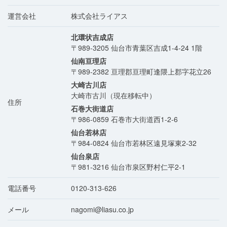
運営会社
株式会社ライアス
北環状吉成店
〒989-3205
仙台市青葉区吉成1-4-24 1階
仙南亘理店
〒989-2382
亘理郡亘理町逢隈上郡字花立26
大崎古川店
大崎市古川（現在移転中）
住所
石巻大街道店
〒986-0859
石巻市大街道西1-2-6
仙台若林店
〒984-0824
仙台市若林区遠見塚東2-32
仙台泉店
〒981-3216
仙台市泉区野村仁平2-1
電話番号
0120-313-626
メール
nagomi@liasu.co.jp