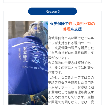
Reason 3
火災保険で
自己負担ゼロの
修理
を支援
宮城県仙台市若林区でなごみル
ーフが支持される理由の一つ
に、火災保険の適用を活用した
「自己負担ゼロの屋根修理」支
援があります。
火災保険の手続きは複雑であ
り、多くの方にとっては困難な
作業です。
しかし、なごみルーフではこの
申請プロセスを熟知した専門チ
ームがサポートし、お客様に追
加費用なしで屋根修理を実現す
るために尽力しています。屋根
の問題でお困りなら、ぜひ一度