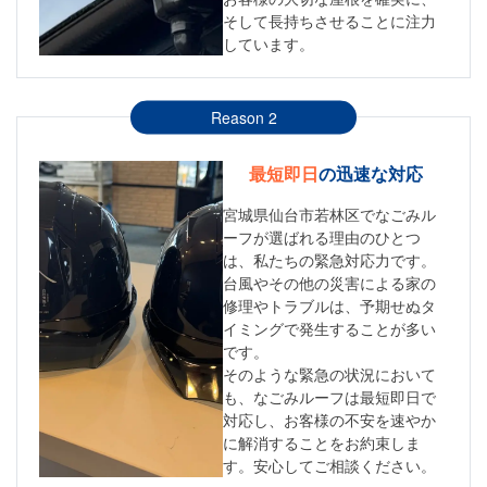
そして長持ちさせることに注力
しています。
Reason 2
最短即日
の迅速な対応
宮城県仙台市若林区でなごみル
ーフが選ばれる理由のひとつ
は、私たちの緊急対応力です。
台風やその他の災害による家の
修理やトラブルは、予期せぬタ
イミングで発生することが多い
です。
そのような緊急の状況において
も、なごみルーフは最短即日で
対応し、お客様の不安を速やか
に解消することをお約束しま
す。安心してご相談ください。