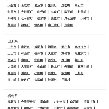
大衡村
名取市
岩沼市
柴田町
亘理町
白石市
角田市
大河原町
山元町
丸森町
蔵王町
村田町
川崎町
七ヶ宿町
登米市
栗原市
気仙沼市
大崎市
美里町
加美町
涌谷町
南三陸町
色麻町
山形県
山形市
米沢市
鶴岡市
酒田市
新庄市
寒河江市
上山市
村山市
長井市
天童市
東根市
尾花沢市
南陽市
山辺町
中山町
河北町
西川町
朝日町
大江町
大石田町
金山町
最上町
舟形町
真室川町
高畠町
川西町
小国町
白鷹町
飯豊町
三川町
庄内町
遊佐町
大蔵町
鮭川村
戸沢村
福島県
福島市
会津若松市
郡山市
いわき市
白河市
須賀川市
喜多方市
相馬市
二本松市
田村市
南相馬市
伊達市