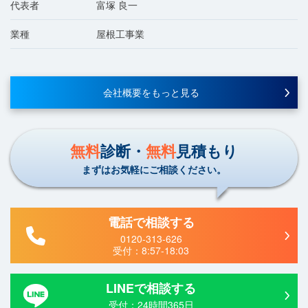
代表者
富塚 良一
業種
屋根工事業
会社概要をもっと見る
無料
診断・
無料
見積もり
まずはお気軽にご相談ください。
電話で相談する
0120-313-626
受付：
8:57-18:03
LINEで相談する
受付：24時間365日