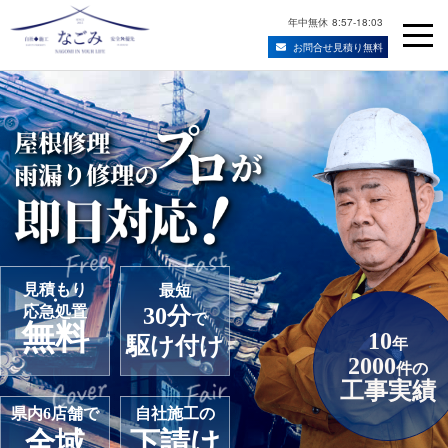
年中無休
8:57-18:03
お問合せ見積り無料
Skip
宮城県仙台市の屋根修理・雨漏り修理業者
to
content
見積もり
最短
・
応急処置
30分
で
無料
10
駆け付け
年
2000
件の
工事実績
県内6店舗で
自社施工の
全域
下請け