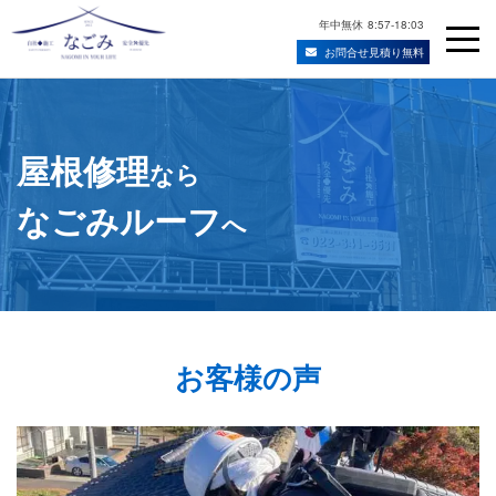
年中無休
8:57-18:03
お問合せ見積り無料
Skip
宮城県仙台市の屋根修理・雨漏り修理業者
to
content
屋根修理
なら
なごみルーフ
へ
お客様の声