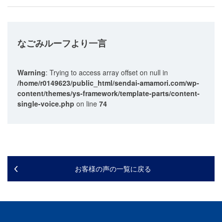
なごみルーフ
より一言
Warning
: Trying to access array offset on null in
/home/r0149623/public_html/sendai-amamori.com/wp-
content/themes/ys-framework/template-parts/content-
single-voice.php
on line
74
お客様の声の一覧に戻る