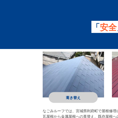
「
安全
葺き替え
なごみルーフ
では、宮城県利府町で屋根修理
瓦屋根から金属屋根への葺替え、既存屋根へ