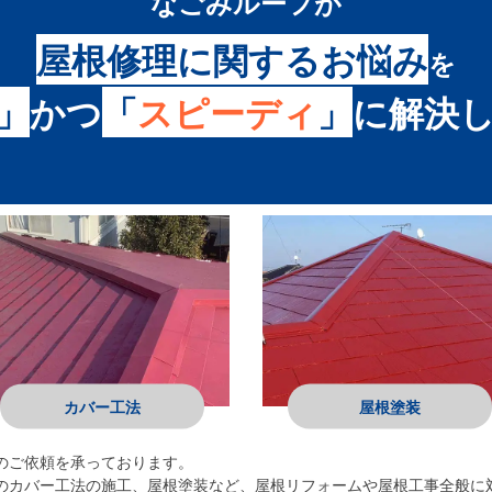
なごみルーフ
が
屋根修理に関するお悩み
を
」
かつ
「
スピーディ
」
に
解決
カバー工法
屋根塗装
のご依頼を承っております。
のカバー工法の施工、屋根塗装など、屋根リフォームや屋根工事全般に