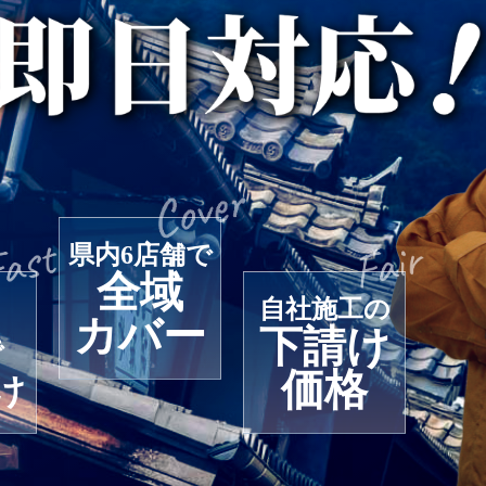
県内6店舗で
全域
自社施工の
カバー
下請け
で
価格
け