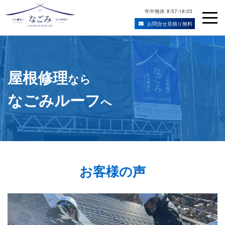
年中無休
8:57-18:03
お問合せ見積り無料
Skip
宮城県仙台市の屋根修理・雨漏り修理業者
to
content
屋根修理
なら
なごみルーフ
へ
お客様の声