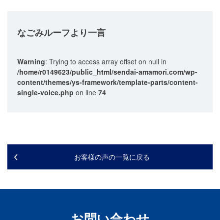
なごみルーフ
より一言
Warning
: Trying to access array offset on null in
/home/r0149623/public_html/sendai-amamori.com/wp-
content/themes/ys-framework/template-parts/content-
single-voice.php
on line
74
お客様の声の一覧に戻る
お問い合わせ