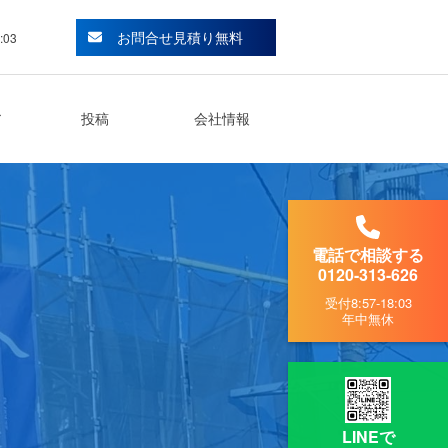
お問合せ見積り無料
:03
ア
投稿
会社情報
電話で相談する
0120-313-626
受付
8:57-18:03
年中無休
LINEで