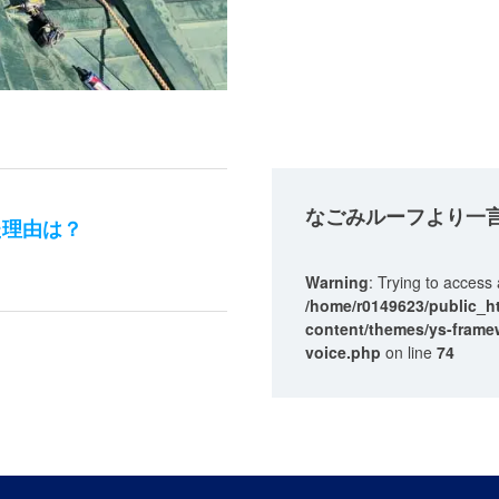
なごみルーフ
より一
た理由は？
Warning
: Trying to access 
/home/r0149623/public_h
content/themes/ys-framew
voice.php
on line
74