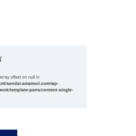
言
array offset on null in
tml/sendai-amamori.com/wp-
ork/template-parts/content-single-