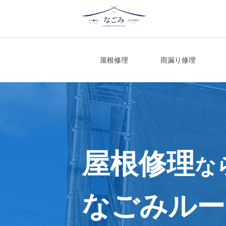
Skip
to
content
宮城県仙台市の屋根修理・雨漏り修理
屋根修理
雨漏り修理
屋根修理
な
なごみルー