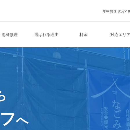
年中無休
8:57-18
業者
雨樋修理
選ばれる理由
料金
対応エリ
ら
フ
へ