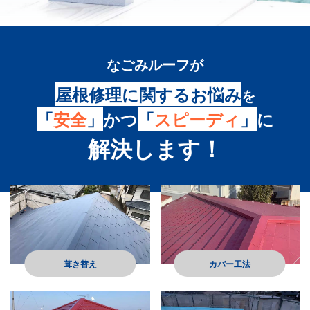
なごみルーフ
が
屋根修理に関するお悩み
を
「
安全
」
かつ
「
スピーディ
」
に
解決します！
葺き替え
カバー工法