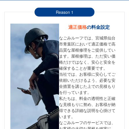
Reason 1
適正価格
の料金設定
なごみルーフでは、宮城県仙台
市青葉区において適正価格で高
品質な屋根修理をご提供してい
ます。屋根修理は、ただ安い価
格だけではなく、安心と安全を
確保することが重要です。
当社では、お客様に安心してご
依頼いただけるよう、必要な安
全措置を講じた上での見積もり
を行っています。
私たちは、料金の透明性と正確
な見積もりに努め、お客様が納
得できる詳細な説明を心掛けて
います。
なごみルーフのサービスでは、
お客様の大切な屋根を確実に、