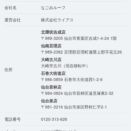
会社名
なごみルーフ
運営会社
株式会社ライアス
北環状吉成店
〒989-3205
仙台市青葉区吉成1-4-24 1階
仙南亘理店
〒989-2382
亘理郡亘理町逢隈上郡字花立26
大崎古川店
大崎市古川（現在移転中）
住所
石巻大街道店
〒986-0859
石巻市大街道西1-2-6
仙台若林店
〒984-0824
仙台市若林区遠見塚東2-32
仙台泉店
〒981-3216
仙台市泉区野村仁平2-1
電話番号
0120-313-626