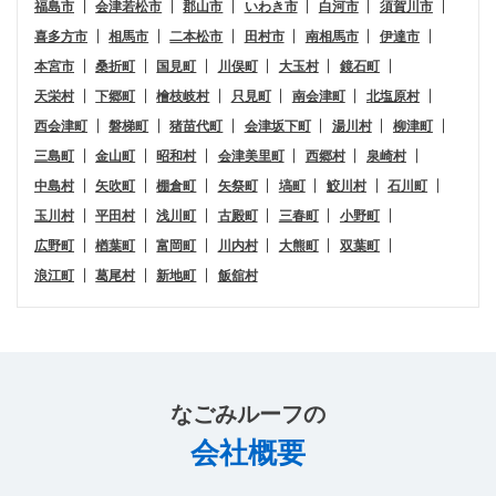
福島市
会津若松市
郡山市
いわき市
白河市
須賀川市
喜多方市
相馬市
二本松市
田村市
南相馬市
伊達市
本宮市
桑折町
国見町
川俣町
大玉村
鏡石町
天栄村
下郷町
檜枝岐村
只見町
南会津町
北塩原村
西会津町
磐梯町
猪苗代町
会津坂下町
湯川村
柳津町
三島町
金山町
昭和村
会津美里町
西郷村
泉崎村
中島村
矢吹町
棚倉町
矢祭町
塙町
鮫川村
石川町
玉川村
平田村
浅川町
古殿町
三春町
小野町
広野町
楢葉町
富岡町
川内村
大熊町
双葉町
浪江町
葛尾村
新地町
飯舘村
なごみルーフ
の
会社概要