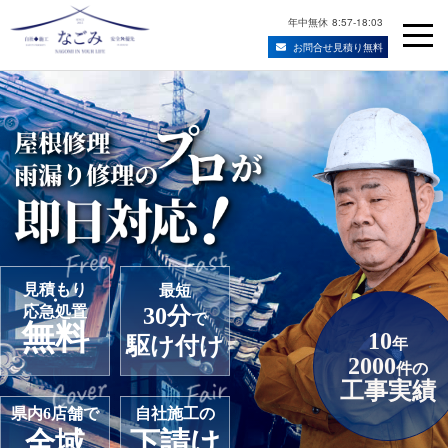
年中無休
8:57-18:03
お問合せ見積り無料
Skip
宮城県仙台市の屋根修理・雨漏り修理業者
to
content
見積もり
最短
・
応急処置
30分
で
無料
10
駆け付け
年
2000
件の
工事実績
県内6店舗で
自社施工の
全域
下請け