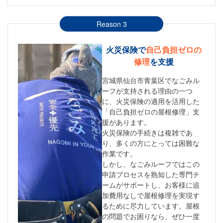
Reason 3
火災保険で
自己負担ゼロの
修理
を支援
宮城県仙台市青葉区でなごみル
ーフが支持される理由の一つ
に、火災保険の適用を活用した
「自己負担ゼロの屋根修理」支
援があります。
火災保険の手続きは複雑であ
り、多くの方にとっては困難な
作業です。
しかし、なごみルーフではこの
申請プロセスを熟知した専門チ
ームがサポートし、お客様に追
加費用なしで屋根修理を実現す
るために尽力しています。屋根
の問題でお困りなら、ぜひ一度