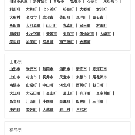
仙台市泉区
多賀城市
富谷市
塩竈市
石巻市
東松島市
利府町
大和町
七ヶ浜町
松島町
大郷町
女川町
大衡村
名取市
岩沼市
柴田町
亘理町
白石市
角田市
大河原町
山元町
丸森町
蔵王町
村田町
川崎町
七ヶ宿町
登米市
栗原市
気仙沼市
大崎市
美里町
加美町
涌谷町
南三陸町
色麻町
山形県
山形市
米沢市
鶴岡市
酒田市
新庄市
寒河江市
上山市
村山市
長井市
天童市
東根市
尾花沢市
南陽市
山辺町
中山町
河北町
西川町
朝日町
大江町
大石田町
金山町
最上町
舟形町
真室川町
高畠町
川西町
小国町
白鷹町
飯豊町
三川町
庄内町
遊佐町
大蔵町
鮭川村
戸沢村
福島県