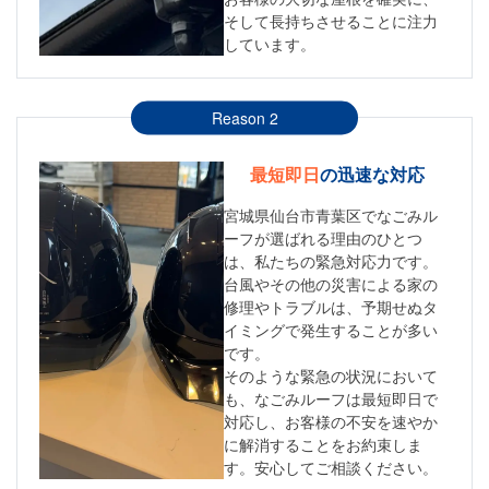
そして長持ちさせることに注力
しています。
Reason 2
最短即日
の迅速な対応
宮城県仙台市青葉区でなごみル
ーフが選ばれる理由のひとつ
は、私たちの緊急対応力です。
台風やその他の災害による家の
修理やトラブルは、予期せぬタ
イミングで発生することが多い
です。
そのような緊急の状況において
も、なごみルーフは最短即日で
対応し、お客様の不安を速やか
に解消することをお約束しま
す。安心してご相談ください。