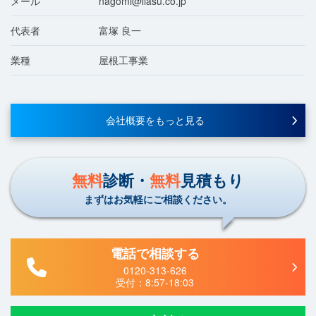
メール
nagomi@liasu.co.jp
代表者
富塚 良一
業種
屋根工事業
会社概要をもっと見る
無料
診断・
無料
見積もり
まずはお気軽にご相談ください。
電話で相談する
0120-313-626
受付：
8:57-18:03