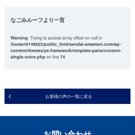
なごみルーフ
より一言
Warning
: Trying to access array offset on null in
/home/r0149623/public_html/sendai-amamori.com/wp-
content/themes/ys-framework/template-parts/content-
single-voice.php
on line
74
お客様の声の一覧に戻る
お問い合わせ