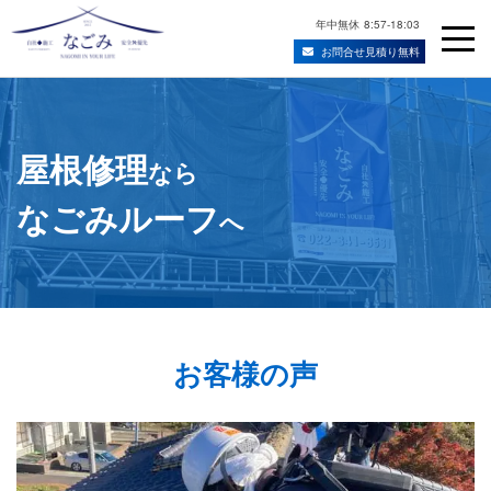
年中無休
8:57-18:03
お問合せ見積り無料
Skip
宮城県仙台市の屋根修理・雨漏り修理業者
to
content
屋根修理
なら
なごみルーフ
へ
お客様の声