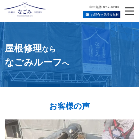
年中無休
8:57-18:03
お問合せ見積り無料
Skip
宮城県仙台市の屋根修理・雨漏り修理業者
to
content
屋根修理
なら
なごみルーフ
へ
お客様の声