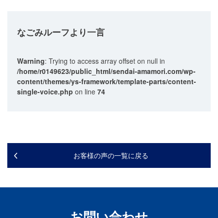
なごみルーフ
より一言
Warning
: Trying to access array offset on null in
/home/r0149623/public_html/sendai-amamori.com/wp-
content/themes/ys-framework/template-parts/content-
single-voice.php
on line
74
お客様の声の一覧に戻る
お問い合わせ