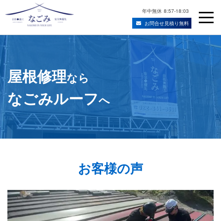
年中無休
8:57-18:03
お問合せ見積り無料
Skip
宮城県仙台市の屋根修理・雨漏り修理業者
to
content
屋根修理
なら
なごみルーフ
へ
お客様の声