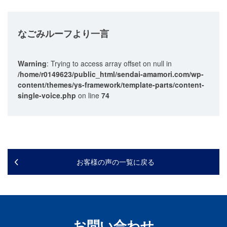
なごみルーフ
より一言
Warning
: Trying to access array offset on null in
/home/r0149623/public_html/sendai-amamori.com/wp-
content/themes/ys-framework/template-parts/content-
single-voice.php
on line
74
お客様の声の一覧に戻る
お問い合わせ