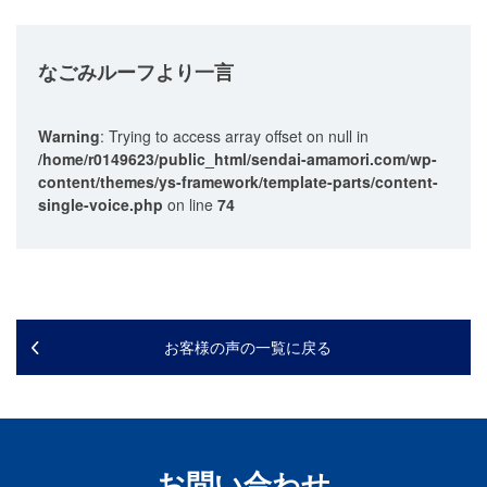
なごみルーフ
より一言
Warning
: Trying to access array offset on null in
/home/r0149623/public_html/sendai-amamori.com/wp-
content/themes/ys-framework/template-parts/content-
single-voice.php
on line
74
お客様の声の一覧に戻る
お問い合わせ