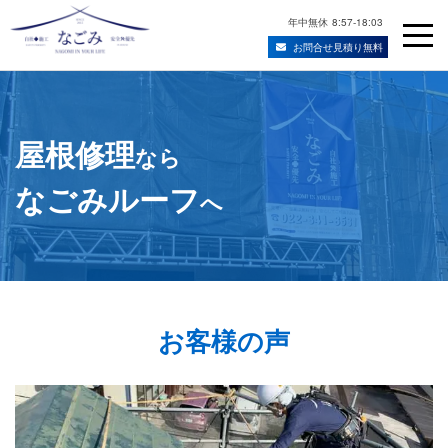
年中無休
8:57-18:03
お問合せ見積り無料
Skip
宮城県仙台市の屋根修理・雨漏り修理業者
to
content
屋根修理
なら
なごみルーフ
へ
お客様の声