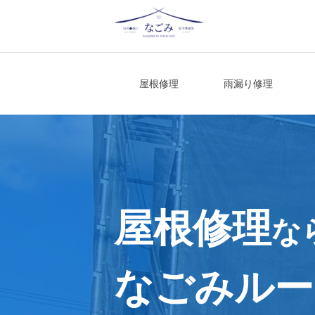
Skip
to
content
宮城県仙台市の屋根修理・雨漏り修理
屋根修理
雨漏り修理
屋根修理
な
なごみルー