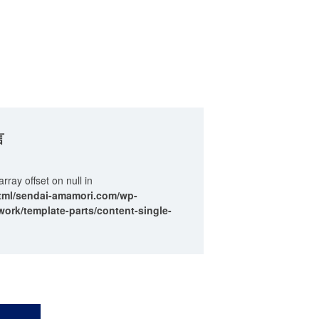
言
array offset on null in
tml/sendai-amamori.com/wp-
ork/template-parts/content-single-