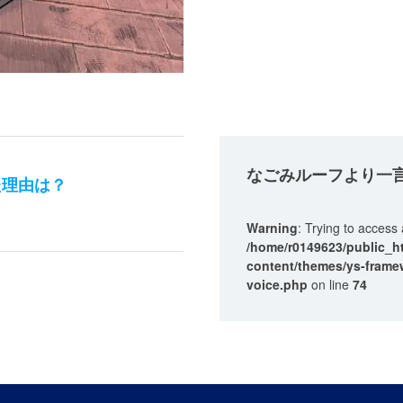
なごみルーフ
より一
た理由は？
Warning
: Trying to access 
/home/r0149623/public_h
content/themes/ys-framew
voice.php
on line
74