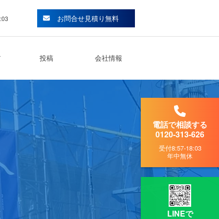
お問合せ見積り無料
:03
ア
投稿
会社情報
電話で相談する
0120-313-626
受付
8:57-18:03
年中無休
LINEで