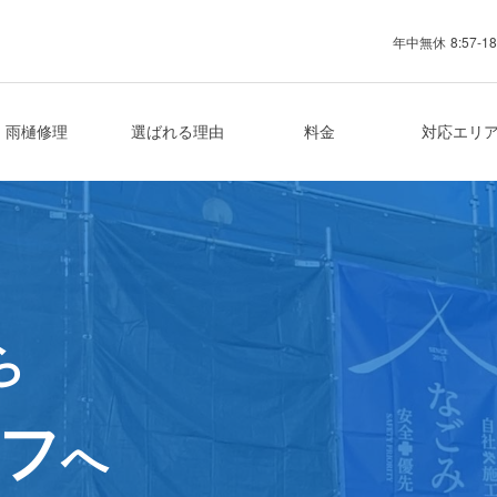
年中無休
8:57-18
業者
雨樋修理
選ばれる理由
料金
対応エリ
ら
フ
へ