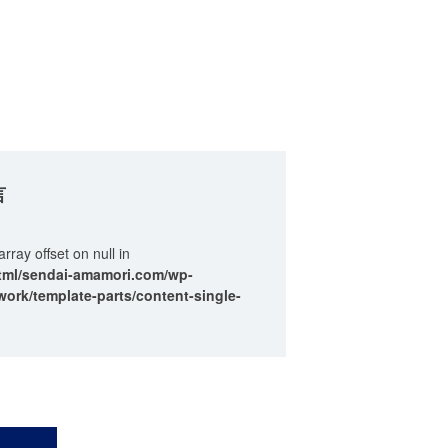
言
array offset on null in
tml/sendai-amamori.com/wp-
ork/template-parts/content-single-