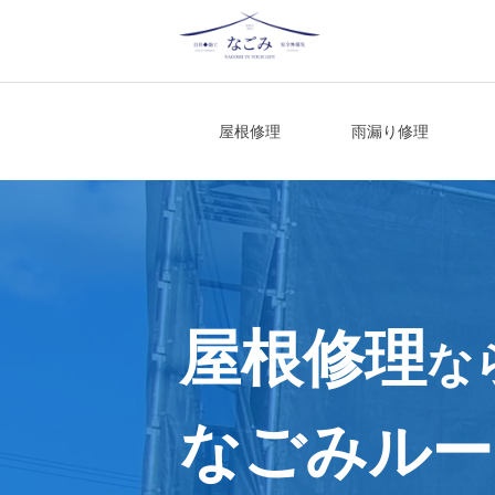
Skip
to
content
宮城県仙台市の屋根修理・雨漏り修理
屋根修理
雨漏り修理
屋根修理
な
なごみルー