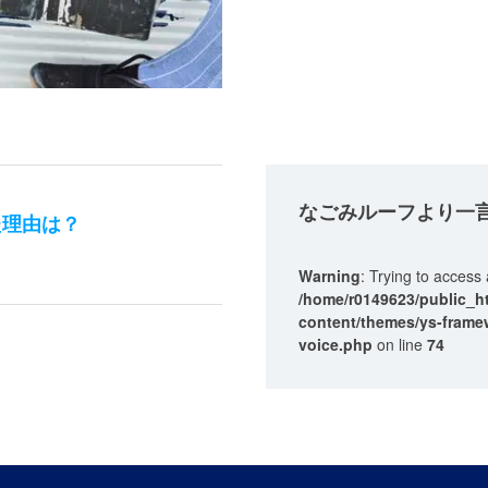
なごみルーフ
より一
た理由は？
Warning
: Trying to access 
/home/r0149623/public_h
content/themes/ys-framew
voice.php
on line
74