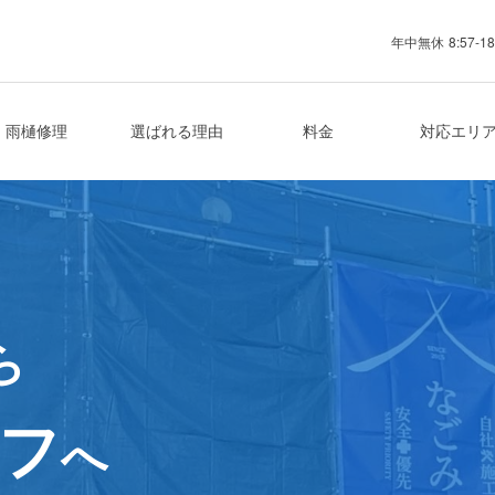
年中無休
8:57-18
業者
雨樋修理
選ばれる理由
料金
対応エリ
ら
フ
へ