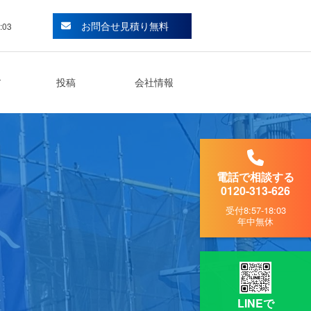
お問合せ見積り無料
:03
ア
投稿
会社情報
電話で相談する
0120-313-626
受付
8:57-18:03
年中無休
LINEで