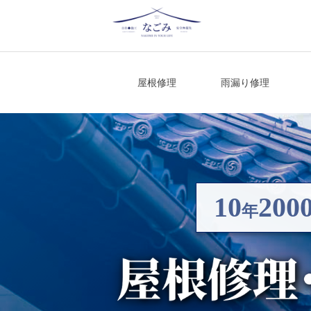
Skip
to
content
宮城県仙台市の屋根修理・雨漏り修理
屋根修理
雨漏り修理
10
200
年