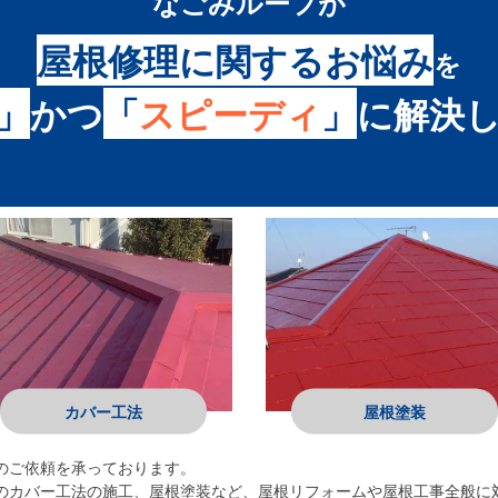
なごみルーフ
が
屋根修理に関するお悩み
を
」
かつ
「
スピーディ
」
に
解決
カバー工法
屋根塗装
のご依頼を承っております。
のカバー工法の施工、屋根塗装など、屋根リフォームや屋根工事全般に