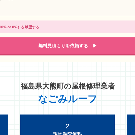
0% or 8%）を希望する
無料見積もりを依頼する ▶
福島県大熊町の
屋根修理業者
なごみルーフ
2
現地調査無料