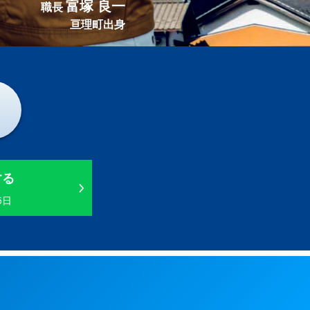
富塚 良一
職長
亘理町出身
する
5日