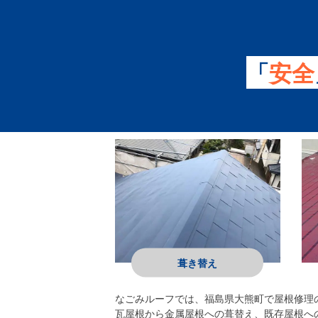
「
安全
葺き替え
なごみルーフ
では、福島県大熊町で屋根修理
瓦屋根から金属屋根への葺替え、既存屋根へ