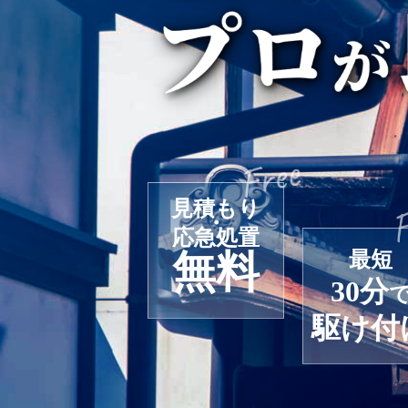
見積もり
・
応急処置
無料
最短
30分
駆け付