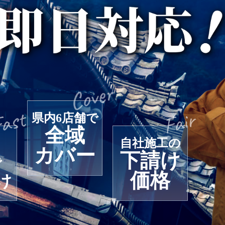
県内6店舗で
全域
自社施工の
カバー
下請け
で
価格
け