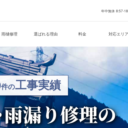
年中無休
8:57-18
業者
雨樋修理
選ばれる理由
料金
対応エリ
0
工事実績
件の