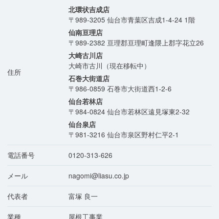
北環状吉成店
〒989-3205
仙台市青葉区吉成1-4-24 1階
仙南亘理店
〒989-2382
亘理郡亘理町逢隈上郡字花立26
大崎古川店
大崎市古川（現在移転中）
住所
石巻大街道店
〒986-0859
石巻市大街道西1-2-6
仙台若林店
〒984-0824
仙台市若林区遠見塚東2-32
仙台泉店
〒981-3216
仙台市泉区野村仁平2-1
電話番号
0120-313-626
メール
nagomi@liasu.co.jp
代表者
富塚 良一
業種
屋根工事業