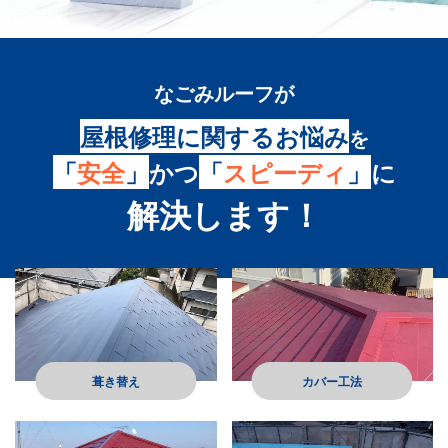
なごみルーフ
が
屋根修理に関するお悩み
を
「
安全
」
かつ
「
スピーディ
」
に
解決します！
葺き替え
カバー工法