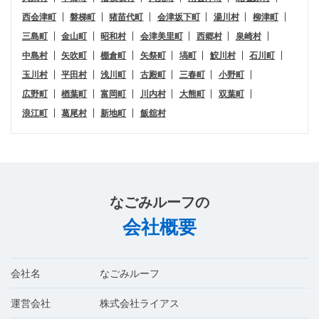
西会津町
磐梯町
猪苗代町
会津坂下町
湯川村
柳津町
三島町
金山町
昭和村
会津美里町
西郷村
泉崎村
中島村
矢吹町
棚倉町
矢祭町
塙町
鮫川村
石川町
玉川村
平田村
浅川町
古殿町
三春町
小野町
広野町
楢葉町
富岡町
川内村
大熊町
双葉町
浪江町
葛尾村
新地町
飯舘村
なごみルーフ
の
会社概要
会社名
なごみルーフ
運営会社
株式会社ライアス