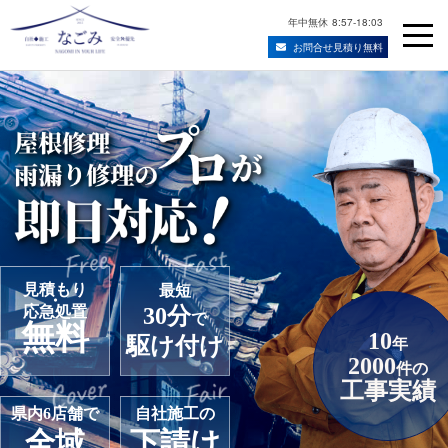
年中無休
8:57-18:03
お問合せ見積り無料
Skip
宮城県仙台市の屋根修理・雨漏り修理業者
to
content
見積もり
最短
・
応急処置
30分
で
無料
10
駆け付け
年
2000
件の
工事実績
県内6店舗で
自社施工の
全域
下請け