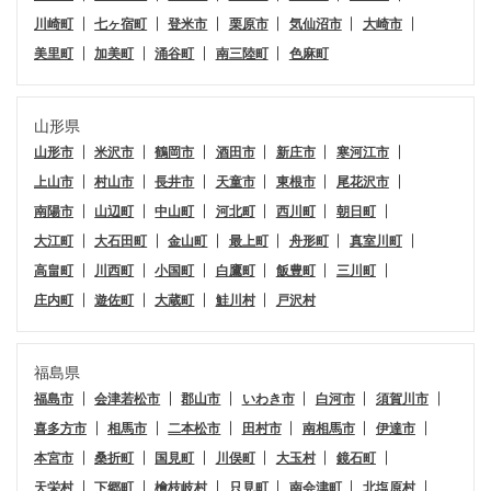
川崎町
七ヶ宿町
登米市
栗原市
気仙沼市
大崎市
美里町
加美町
涌谷町
南三陸町
色麻町
山形県
山形市
米沢市
鶴岡市
酒田市
新庄市
寒河江市
上山市
村山市
長井市
天童市
東根市
尾花沢市
南陽市
山辺町
中山町
河北町
西川町
朝日町
大江町
大石田町
金山町
最上町
舟形町
真室川町
高畠町
川西町
小国町
白鷹町
飯豊町
三川町
庄内町
遊佐町
大蔵町
鮭川村
戸沢村
福島県
福島市
会津若松市
郡山市
いわき市
白河市
須賀川市
喜多方市
相馬市
二本松市
田村市
南相馬市
伊達市
本宮市
桑折町
国見町
川俣町
大玉村
鏡石町
天栄村
下郷町
檜枝岐村
只見町
南会津町
北塩原村