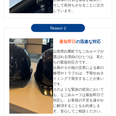
そして長持ちさせることに注力
しています。
Reason 2
最短即日
の迅速な対応
山形県白鷹町でなごみルーフが
選ばれる理由のひとつは、私た
ちの緊急対応力です。
台風やその他の災害による家の
修理やトラブルは、予期せぬタ
イミングで発生することが多い
です。
そのような緊急の状況において
も、なごみルーフは最短即日で
対応し、お客様の不安を速やか
に解消することをお約束しま
す。安心してご相談ください。