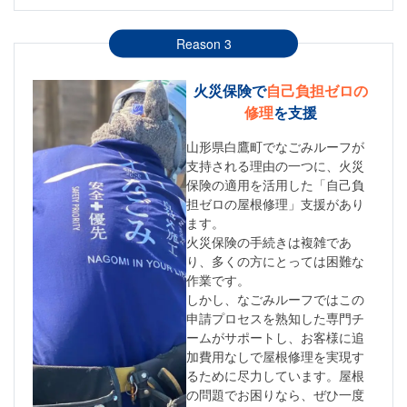
Reason 3
火災保険で
自己負担ゼロの
修理
を支援
山形県白鷹町でなごみルーフが
支持される理由の一つに、火災
保険の適用を活用した「自己負
担ゼロの屋根修理」支援があり
ます。
火災保険の手続きは複雑であ
り、多くの方にとっては困難な
作業です。
しかし、なごみルーフではこの
申請プロセスを熟知した専門チ
ームがサポートし、お客様に追
加費用なしで屋根修理を実現す
るために尽力しています。屋根
の問題でお困りなら、ぜひ一度