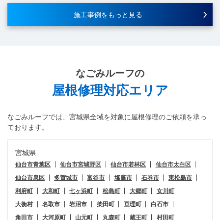
施工事例をもっと見る
なごみルーフ
の
屋根修理対応エリア
なごみルーフ
では、宮城県全域を対象に屋根修理のご依頼を承っ
ております。
宮城県
仙台市青葉区
仙台市宮城野区
仙台市若林区
仙台市太白区
仙台市泉区
多賀城市
富谷市
塩竈市
石巻市
東松島市
利府町
大和町
七ヶ浜町
松島町
大郷町
女川町
大衡村
名取市
岩沼市
柴田町
亘理町
白石市
角田市
大河原町
山元町
丸森町
蔵王町
村田町