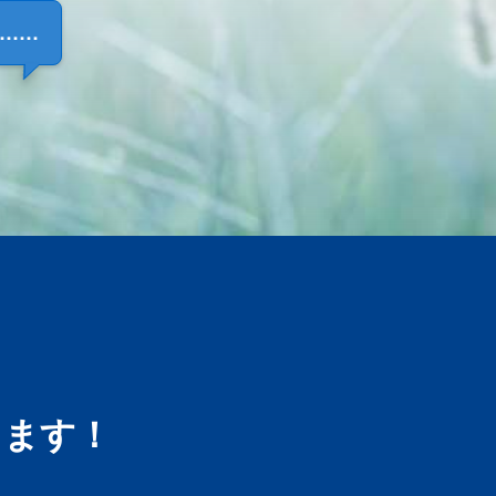
……
します！