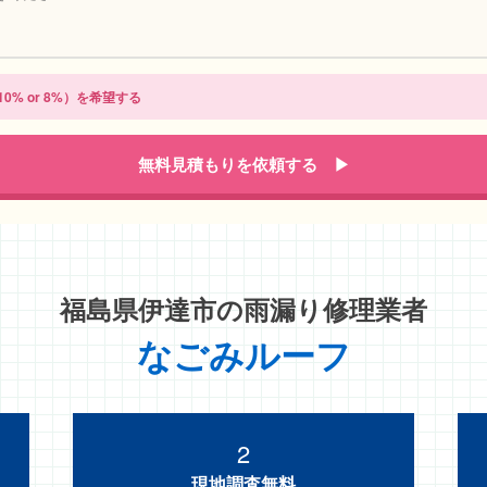
0% or 8%）を希望する
無料見積もりを依頼する ▶
福島県伊達市の
雨漏り修理業者
なごみルーフ
2
現地調査無料