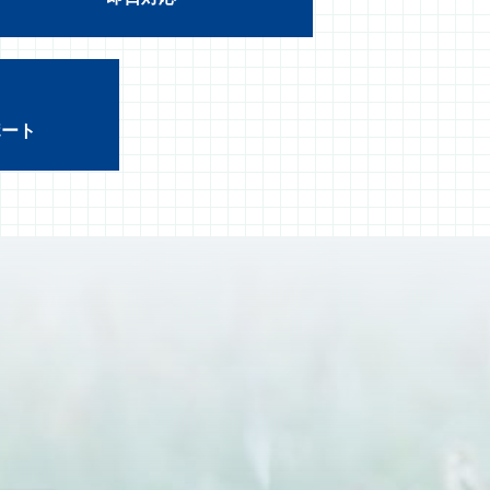
ポート
？