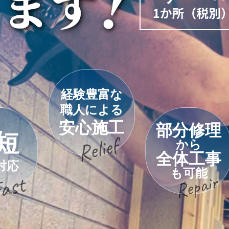
経験豊富な
職人による
安心施工
部分修理
短
から
全体工事
対応
も可能