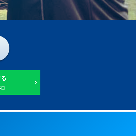
する
5日