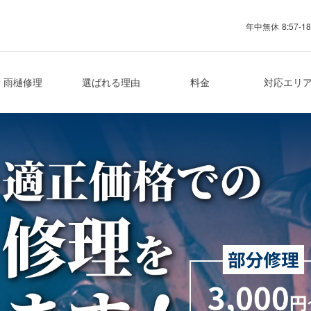
年中無休
8:57-18
業者
雨樋修理
選ばれる理由
料金
対応エリ