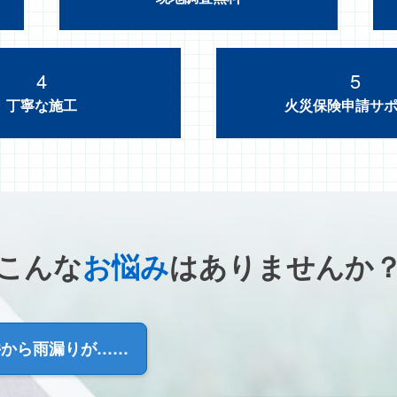
4
5
丁寧な施工
火災保険申請サ
こんな
お悩み
は
ありませんか
井から雨漏り
が……