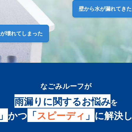
壁から
水が漏れてきた
根が
壊れてしまった
なごみルーフ
が
雨漏りに関するお悩み
を
」
かつ
「
スピーディ
」
に
解決