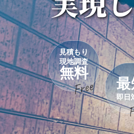
見積もり
・
現地調査
無料
最
即日