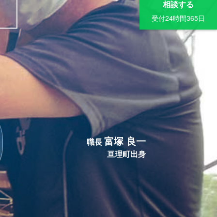
相談する
受付24時間365日
富塚 良一
職長
亘理町出身