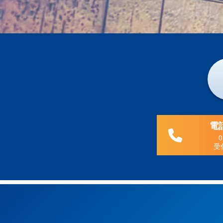
電
0
受