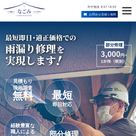
年中無休
8:57-18:03
お問合せ見積り無料
Skip
宮城県仙台市の屋根修理・雨漏り修理業者
to
content
見積もり
・
現地調査
最短
無料
即日対応
経験豊富な
職人による
部分修理