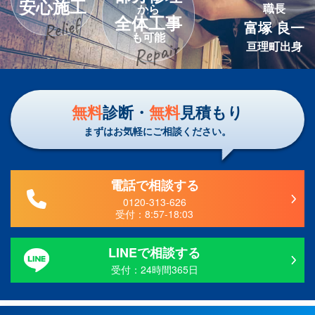
安心施工
職長
から
全体工事
富塚 良一
も可能
亘理町出身
無料
診断・
無料
見積もり
まずはお気軽にご相談ください。
電話で相談する
0120-313-626
受付：
8:57-18:03
LINEで相談する
受付：24時間365日