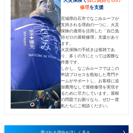
修理
を支援
宮城県白石市でなごみルーフが
支持される理由の一つに、火災
保険の適用を活用した「自己負
担ゼロの屋根修理」支援があり
ます。
火災保険の手続きは複雑であ
り、多くの方にとっては困難な
作業です。
しかし、なごみルーフではこの
申請プロセスを熟知した専門チ
ームがサポートし、お客様に追
加費用なしで屋根修理を実現す
るために尽力しています。屋根
の問題でお困りなら、ぜひ一度
私たちにご相談ください。
選ばれる理由を詳しく見る