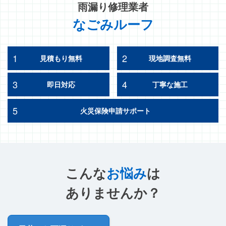
雨漏り修理業者
なごみルーフ
1
2
見積もり無料
現地調査無料
3
4
即日対応
丁寧な施工
5
火災保険申請サポート
こんな
お悩み
は
ありませんか？