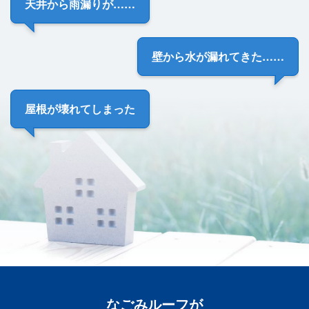
天井から雨漏り
が……
壁から
水が漏れてきた
……
屋根が
壊れてしまった
なごみルーフ
が