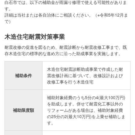
白石市では、以下の補助金が雨漏り修理で使える可能性がありま
す。
詳細は当社または各自治体にご相談ください。（※令和5年12月ま
で）
木造住宅耐震対策事業
耐震改修の促進を図るため、耐震診断から耐震改修工事まで、既
存木造住宅の標準的な進め方に沿った助成事業を実施します。
木造住宅耐震診断助成事業で作成した耐
補助条件
震改修計画に基づいて、改修設計および
改修工事を行う木造住宅
補助対象経費のうち5分の4(最大100万円)
を助成します。併せて耐震化工事以外の
補助限度額
リフォームがある場合は、補助対象経費
の25分の2(最大10万円)を上乗せ補助しま
す。
LINEで相談する
お問い合わせ
0120-313-626
受付24時間365日