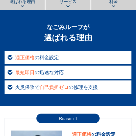
選ばれる理由
サービス
料金
なごみルーフ
が
選ばれる理由
適正価格
の料金設定
最短即日
の迅速な対応
火災保険で
自己負担ゼロ
の修理を支援
Reason 1
適正価格
の料金設定