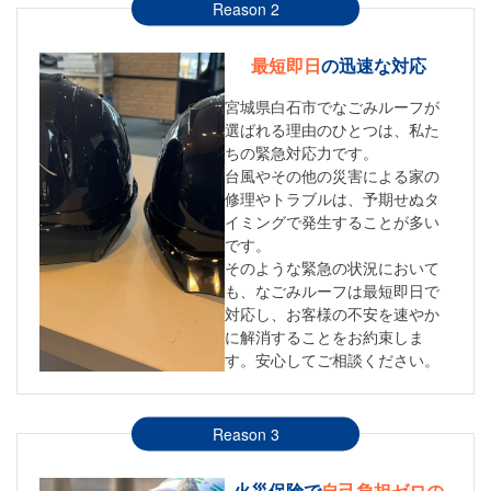
Reason 2
最短即日
の迅速な対応
宮城県白石市でなごみルーフが
選ばれる理由のひとつは、私た
ちの緊急対応力です。
台風やその他の災害による家の
修理やトラブルは、予期せぬタ
イミングで発生することが多い
です。
そのような緊急の状況において
も、なごみルーフは最短即日で
対応し、お客様の不安を速やか
に解消することをお約束しま
す。安心してご相談ください。
Reason 3
火災保険で
自己負担ゼロの