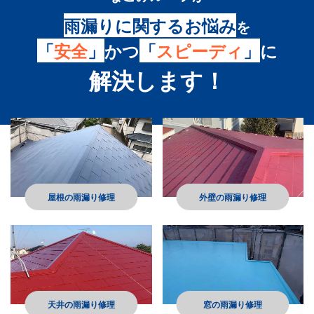
雨漏りに関するお悩み
を
「
安全
」
かつ
「
スピーディ
」
に
解決します！
屋根の雨漏り修理
外壁の雨漏り修理
天井の雨漏り修理
窓の雨漏り修理