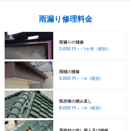
雨漏り修理料金
雨漏りの補修
3,000
円～ / 1か所（税別）
雨樋の補修
3,000
円～ / m（税別）
既存棟の積み直し
8,000
円～ / m（税別）
屋根材の差し替え及び補修