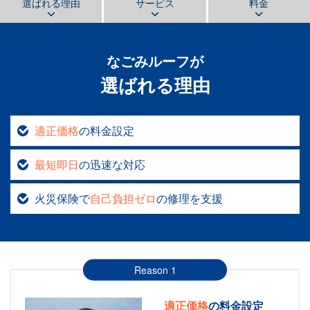
選ばれる理由
サービス
料金
なごみルーフ
が
選ばれる理由
適正価格
の料金設定
最短即日
の迅速な対応
火災保険で
自己負担ゼロ
の修理を支援
Reason 1
適正価格
の料金設定