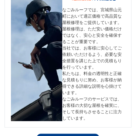
なごみルーフでは、宮城県山元
町において適正価格で高品質な
屋根修理をご提供しています。
屋根修理は、ただ安い価格だけ
ではなく、安心と安全を確保す
ることが重要です。
当社では、お客様に安心してご
依頼いただけるよう、必要な安
全措置を講じた上での見積もり
を行っています。
私たちは、料金の透明性と正確
な見積もりに努め、お客様が納
得できる詳細な説明を心掛けて
います。
なごみルーフのサービスでは、
お客様の大切な屋根を確実に、
そして長持ちさせることに注力
しています。