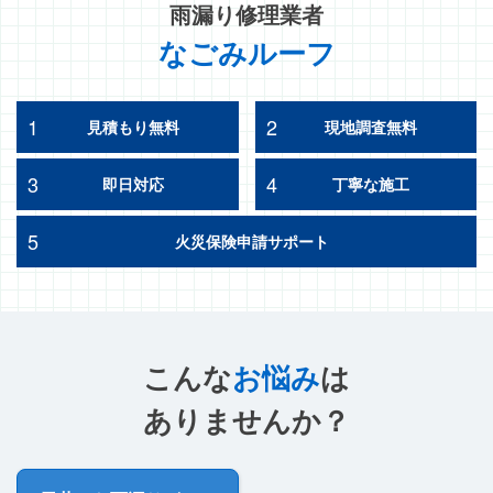
雨漏り修理業者
なごみルーフ
1
2
見積もり無料
現地調査無料
3
4
即日対応
丁寧な施工
5
火災保険申請サポート
こんな
お悩み
は
ありませんか？