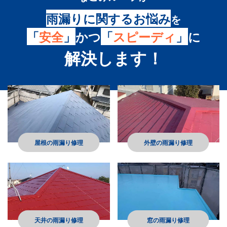
雨漏りに関するお悩み
を
「
安全
」
かつ
「
スピーディ
」
に
解決します！
屋根の雨漏り修理
外壁の雨漏り修理
天井の雨漏り修理
窓の雨漏り修理