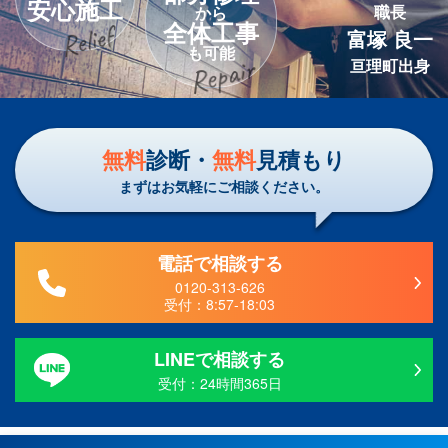
安心施工
職長
から
全体工事
富塚 良一
も可能
亘理町出身
無料
診断・
無料
見積もり
まずはお気軽にご相談ください。
電話で相談する
0120-313-626
受付：
8:57-18:03
LINEで相談する
受付：24時間365日