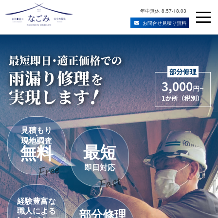
年中無休
8:57-18:03
お問合せ見積り無料
Skip
宮城県仙台市の屋根修理・雨漏り修理業者
to
content
見積もり
・
現地調査
最短
無料
即日対応
経験豊富な
職人による
部分修理