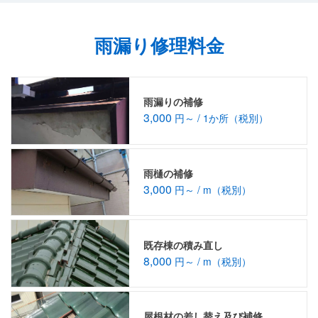
雨漏り修理料金
雨漏りの補修
3,000
円～ / 1か所（税別）
雨樋の補修
3,000
円～ / m（税別）
既存棟の積み直し
8,000
円～ / m（税別）
屋根材の差し替え及び補修