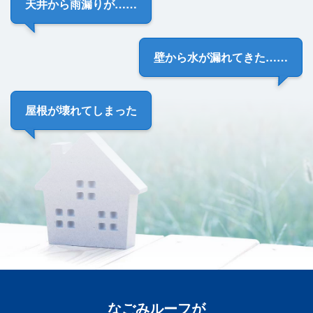
天井から雨漏り
が……
壁から
水が漏れてきた
……
屋根が
壊れてしまった
なごみルーフ
が