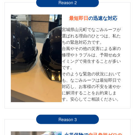
Reason 2
最短即日
の迅速な対応
宮城県山元町でなごみルーフが
選ばれる理由のひとつは、私た
ちの緊急対応力です。
台風やその他の災害による家の
修理やトラブルは、予期せぬタ
イミングで発生することが多い
です。
そのような緊急の状況において
も、なごみルーフは最短即日で
対応し、お客様の不安を速やか
に解消することをお約束しま
す。安心してご相談ください。
Reason 3
火災保険で
自己負担ゼロの