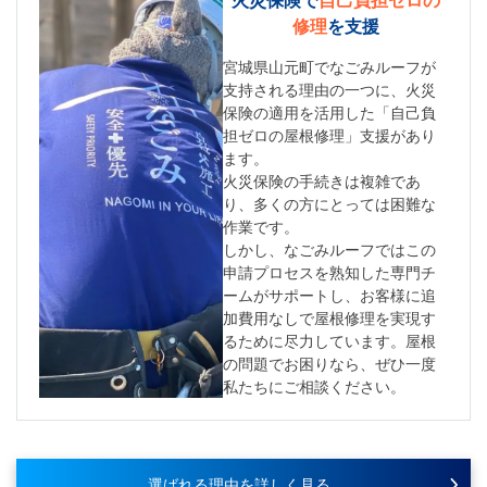
修理
を支援
宮城県山元町でなごみルーフが
支持される理由の一つに、火災
保険の適用を活用した「自己負
担ゼロの屋根修理」支援があり
ます。
火災保険の手続きは複雑であ
り、多くの方にとっては困難な
作業です。
しかし、なごみルーフではこの
申請プロセスを熟知した専門チ
ームがサポートし、お客様に追
加費用なしで屋根修理を実現す
るために尽力しています。屋根
の問題でお困りなら、ぜひ一度
私たちにご相談ください。
選ばれる理由を詳しく見る