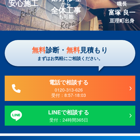
安心施工
職長
から
全体工事
富塚 良一
も可能
亘理町出身
無料
診断・
無料
見積もり
まずはお気軽にご相談ください。
電話で相談する
0120-313-626
受付：
8:57-18:03
LINEで相談する
受付：24時間365日