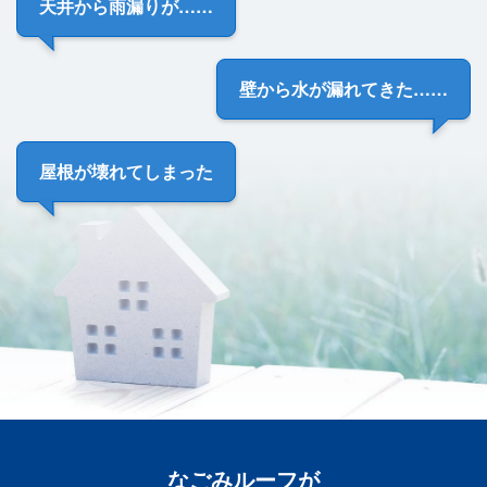
天井から雨漏り
が……
壁から
水が漏れてきた
……
屋根が
壊れてしまった
なごみルーフ
が