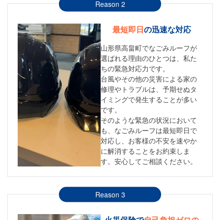
Reason 2
最短即日
の迅速な対応
山形県高畠町でなごみルーフが
選ばれる理由のひとつは、私た
ちの緊急対応力です。
台風やその他の災害による家の
修理やトラブルは、予期せぬタ
イミングで発生することが多い
です。
そのような緊急の状況において
も、なごみルーフは最短即日で
対応し、お客様の不安を速やか
に解消することをお約束しま
す。安心してご相談ください。
Reason 3
火災保険で
自己負担ゼロの