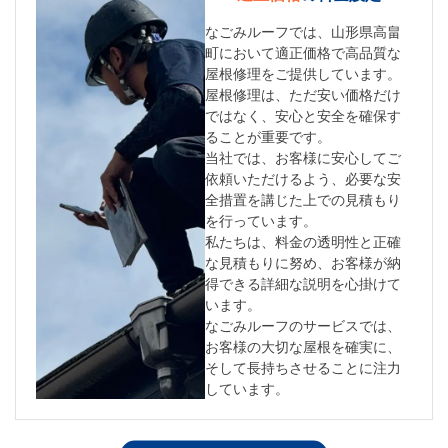
なごみルーフでは、山形県高畠
町において適正価格で高品質な
屋根修理をご提供しています。
屋根修理は、ただ安い価格だけ
ではなく、安心と安全を確保す
ることが重要です。
当社では、お客様に安心してご
依頼いただけるよう、必要な安
全措置を講じた上での見積もり
を行っています。
私たちは、料金の透明性と正確
な見積もりに努め、お客様が納
得できる詳細な説明を心掛けて
います。
なごみルーフのサービスでは、
お客様の大切な屋根を確実に、
そして長持ちさせることに注力
しています。