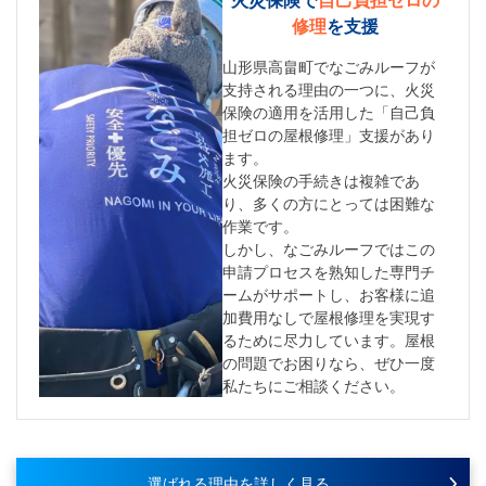
修理
を支援
山形県高畠町でなごみルーフが
支持される理由の一つに、火災
保険の適用を活用した「自己負
担ゼロの屋根修理」支援があり
ます。
火災保険の手続きは複雑であ
り、多くの方にとっては困難な
作業です。
しかし、なごみルーフではこの
申請プロセスを熟知した専門チ
ームがサポートし、お客様に追
加費用なしで屋根修理を実現す
るために尽力しています。屋根
の問題でお困りなら、ぜひ一度
私たちにご相談ください。
選ばれる理由を詳しく見る