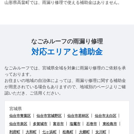
山形県高畠町では、雨漏り修理で使える補助金はありません。
なごみルーフ
の雨漏り修理
対応エリアと補助金
なごみルーフ
では、宮城県全域を対象に雨漏り修理のご依頼を承
っております。
お住まいの地域の自治体によっては、雨漏り修理に関する補助金
が用意されている場合もありますので、地域別のページよりご確
認いただき、ご活用ください。
宮城県
仙台市青葉区
仙台市宮城野区
仙台市若林区
仙台市太白区
LINEで相談する
お問い合わせ
仙台市泉区
多賀城市
富谷市
塩竈市
石巻市
東松島市
0120-313-626
受付24時間365日
利府町
大和町
七ヶ浜町
松島町
大郷町
女川町