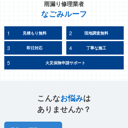
雨漏り修理業者
なごみルーフ
1
2
見積もり無料
現地調査無料
3
4
即日対応
丁寧な施工
5
火災保険申請サポート
こんな
お悩み
は
ありませんか？