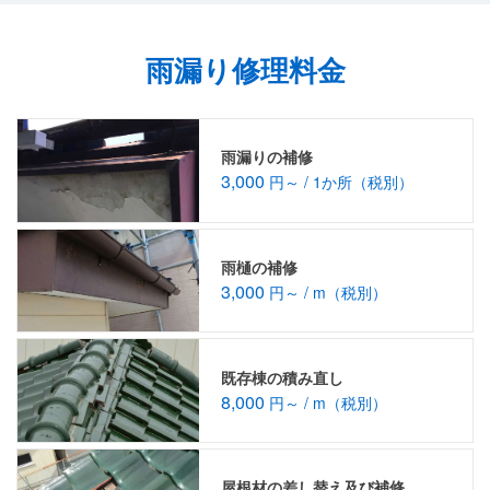
雨漏り修理料金
雨漏りの補修
3,000
円～ / 1か所（税別）
雨樋の補修
3,000
円～ / m（税別）
既存棟の積み直し
8,000
円～ / m（税別）
屋根材の差し替え及び補修