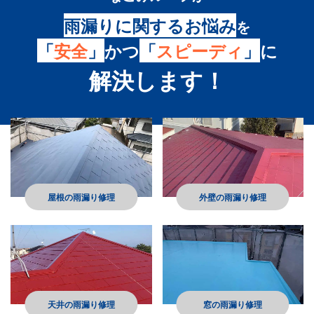
雨漏りに関するお悩み
を
「
安全
」
かつ
「
スピーディ
」
に
解決します！
屋根の雨漏り修理
外壁の雨漏り修理
天井の雨漏り修理
窓の雨漏り修理