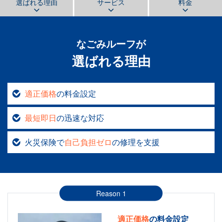
選ばれる理由
サービス
料金
なごみルーフ
が
選ばれる理由
適正価格
の料金設定
最短即日
の迅速な対応
火災保険で
自己負担ゼロ
の修理を支援
Reason 1
適正価格
の料金設定