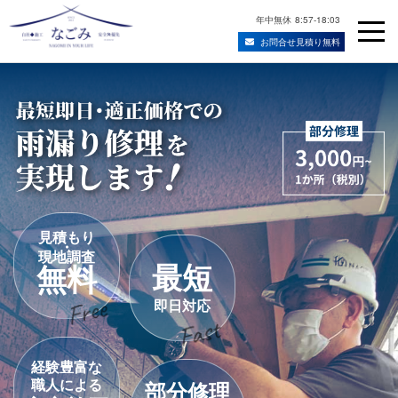
年中無休
8:57-18:03
お問合せ見積り無料
Skip
宮城県仙台市の屋根修理・雨漏り修理業者
to
content
見積もり
・
現地調査
最短
無料
即日対応
経験豊富な
職人による
部分修理