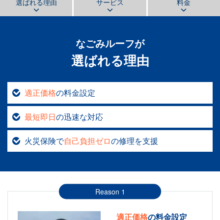
選ばれる理由
サービス
料金
なごみルーフ
が
選ばれる理由
適正価格
の料金設定
最短即日
の迅速な対応
火災保険で
自己負担ゼロ
の修理を支援
Reason 1
適正価格
の料金設定