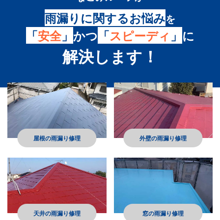
雨漏りに関するお悩み
を
「
安全
」
かつ
「
スピーディ
」
に
解決します！
屋根の雨漏り修理
外壁の雨漏り修理
天井の雨漏り修理
窓の雨漏り修理