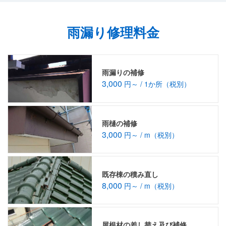
雨漏り修理料金
雨漏りの補修
3,000
円～ / 1か所（税別）
雨樋の補修
3,000
円～ / m（税別）
既存棟の積み直し
8,000
円～ / m（税別）
屋根材の差し替え及び補修