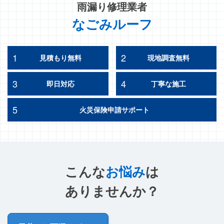
雨漏り修理業者
なごみルーフ
1
2
見積もり無料
現地調査無料
3
4
即日対応
丁寧な施工
5
火災保険申請サポート
こんな
お悩み
は
ありませんか？