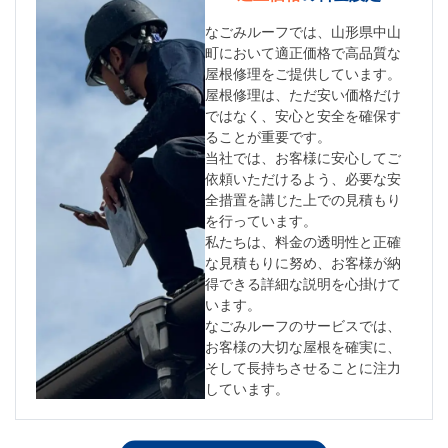
なごみルーフでは、山形県中山
町において適正価格で高品質な
屋根修理をご提供しています。
屋根修理は、ただ安い価格だけ
ではなく、安心と安全を確保す
ることが重要です。
当社では、お客様に安心してご
依頼いただけるよう、必要な安
全措置を講じた上での見積もり
を行っています。
私たちは、料金の透明性と正確
な見積もりに努め、お客様が納
得できる詳細な説明を心掛けて
います。
なごみルーフのサービスでは、
お客様の大切な屋根を確実に、
そして長持ちさせることに注力
しています。