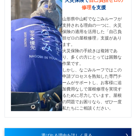
修理
を支援
山形県中山町でなごみルーフが
支持される理由の一つに、火災
保険の適用を活用した「自己負
担ゼロの屋根修理」支援があり
ます。
火災保険の手続きは複雑であ
り、多くの方にとっては困難な
作業です。
しかし、なごみルーフではこの
申請プロセスを熟知した専門チ
ームがサポートし、お客様に追
加費用なしで屋根修理を実現す
るために尽力しています。屋根
の問題でお困りなら、ぜひ一度
私たちにご相談ください。
選ばれる理由を詳しく見る