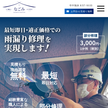
年中無休
8:57-18:03
お問合せ見積り無料
Skip
宮城県仙台市の屋根修理・雨漏り修理業者
to
content
見積もり
・
現地調査
最短
無料
即日対応
経験豊富な
職人による
部分修理