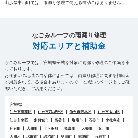
山形県中山町では、雨漏り修理で使える補助金はありません。
なごみルーフ
の雨漏り修理
対応エリアと補助金
なごみルーフ
では、宮城県全域を対象に雨漏り修理のご依頼を承
っております。
お住まいの地域の自治体によっては、雨漏り修理に関する補助金
が用意されている場合もありますので、地域別のページよりご確
認いただき、ご活用ください。
宮城県
仙台市青葉区
仙台市宮城野区
仙台市若林区
仙台市太白区
仙台市泉区
多賀城市
富谷市
塩竈市
石巻市
東松島市
LINEで相談する
お問い合わせ
利府町
大和町
七ヶ浜町
松島町
大郷町
女川町
0120-313-626
受付24時間365日
大衡村
名取市
岩沼市
柴田町
亘理町
白石市