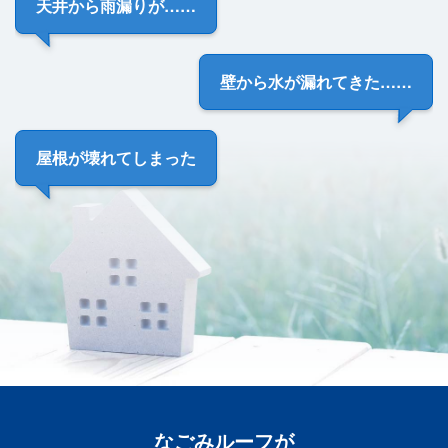
天井から雨漏り
が……
壁から
水が漏れてきた
……
屋根が
壊れてしまった
なごみルーフ
が