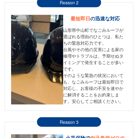
Reason 2
最短即日
の迅速な対応
山形県中山町でなごみルーフが
選ばれる理由のひとつは、私た
ちの緊急対応力です。
台風やその他の災害による家の
修理やトラブルは、予期せぬタ
イミングで発生することが多い
です。
そのような緊急の状況において
も、なごみルーフは最短即日で
対応し、お客様の不安を速やか
に解消することをお約束しま
す。安心してご相談ください。
Reason 3
火災保険で
自己負担ゼロの