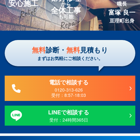
安心施工
職長
から
全体工事
富塚 良一
も可能
亘理町出身
無料
診断・
無料
見積もり
まずはお気軽にご相談ください。
電話で相談する
0120-313-626
受付：
8:57-18:03
LINEで相談する
受付：24時間365日