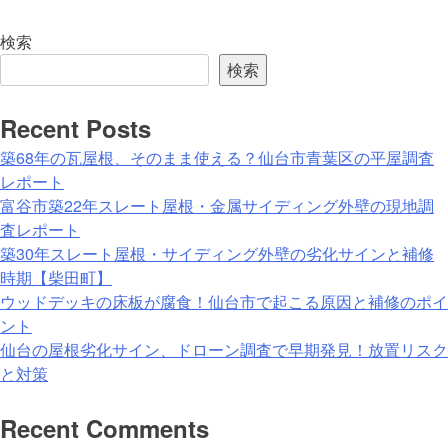
検索
検索
Recent Posts
築68年の瓦屋根、そのまま使える？仙台市青葉区の平屋調査
レポート
富谷市築22年スレート屋根・金属サイディング外壁の現地調
査レポート
築30年スレート屋根・サイディング外壁の劣化サインと補修
時期【柴田町】
ウッドデッキの床板が腐食！仙台市で起こる原因と補修のポイ
ント
仙台の屋根劣化サイン、ドローン調査で早期発見！放置リスク
と対策
Recent Comments