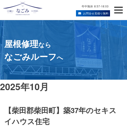
年中無休
8:57-18:03
お問合せ見積り無料
Skip
宮城県仙台市の屋根修理・雨漏り修理業者
to
content
屋根修理
なら
なごみルーフ
へ
2025年10月
【柴田郡柴田町】築37年のセキス
イハウス住宅