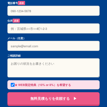
電話番号
必須
住所
必須
メール（任意）
ご相談詳細
★ WEB限定特典（10% or 8%）を希望する
無料見積もりを依頼する ▶