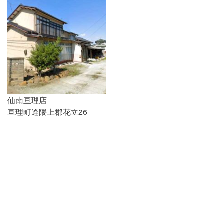
仙南亘理店
亘理町逢隈上郡花立26