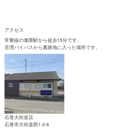
アクセス
常磐線の逢隈駅から徒歩15分です。
亘理バイパスから裏路地に入った場所です。
石巻大街道店
LINEで相談する
お問い合わせ
石巻市大街道西1-2-6
0120-313-626
受付24時間365日