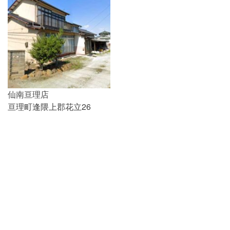
仙南亘理店
亘理町逢隈上郡花立26