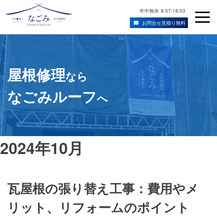
年中無休
8:57-18:03
お問合せ見積り無料
Skip
宮城県仙台市の屋根修理・雨漏り修理業者
to
content
屋根修理
なら
なごみルーフ
へ
2024年10月
瓦屋根の張り替え工事：費用やメ
リット、リフォームのポイント