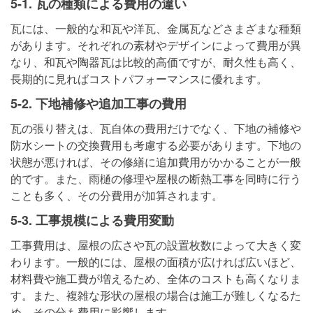
5-1. 瓦の種類による費用の違い
瓦には、一般的な和瓦や洋瓦、金属瓦などさまざまな種類
があります。それぞれの素材やデザインによって費用が異
なり、和瓦や陶器瓦は比較的高価ですが、耐久性も高く、
長期的に見ればコストパフォーマンスに優れます。
5-2. 下地補修や追加工事の費用
瓦の張り替えは、瓦自体の費用だけでなく、下地の補修や
防水シートの交換費用も考慮する必要があります。下地の
状態が悪ければ、その修繕に追加費用がかかることが一般
的です。また、雨樋の修理や屋根の断熱工事を同時に行う
ことも多く、その分費用が加算されます。
5-3. 工事規模による費用変動
工事費用は、屋根の広さや瓦の設置枚数によって大きく変
わります。一般的には、屋根の面積が広ければ広いほど、
材料費や施工費が増えるため、全体のコストも高くなりま
す。また、複雑な形状の屋根の場合は施工が難しくなるた
め、その分も費用に影響します。