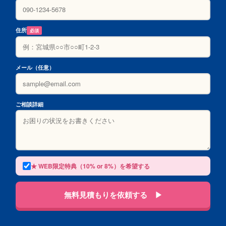
住所
必須
メール（任意）
ご相談詳細
★ WEB限定特典（10% or 8%）を希望する
無料見積もりを依頼する ▶