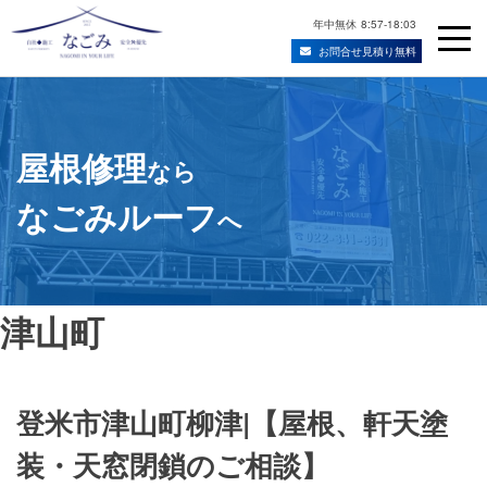
年中無休
8:57-18:03
お問合せ見積り無料
Skip
宮城県仙台市の屋根修理・雨漏り修理業者
to
content
屋根修理
なら
なごみルーフ
へ
津山町
登米市津山町柳津|【屋根、軒天塗
装・天窓閉鎖のご相談】