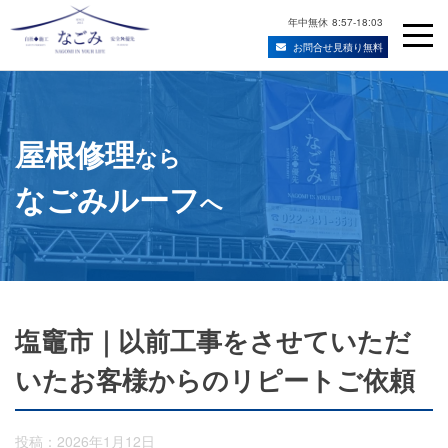
年中無休
8:57-18:03
お問合せ見積り無料
Skip
宮城県仙台市の屋根修理・雨漏り修理業者
to
content
屋根修理
なら
なごみルーフ
へ
塩竈市｜以前工事をさせていただ
いたお客様からのリピートご依頼
投稿：2026年1月12日