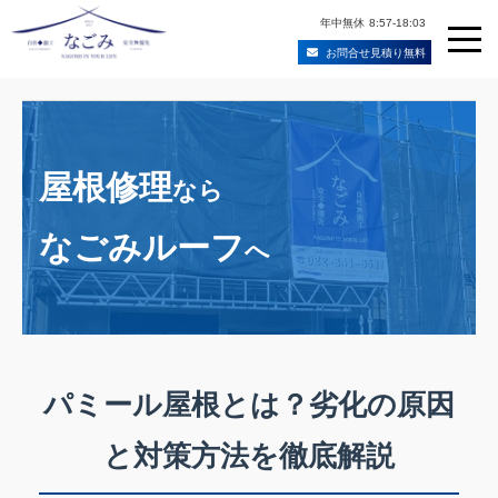
年中無休
8:57-18:03
お問合せ見積り無料
Skip
to
宮城県仙台市の屋根修理・雨漏り修理業者
content
屋根修理
なら
なごみルーフ
へ
パミール屋根とは？劣化の原因
と対策方法を徹底解説