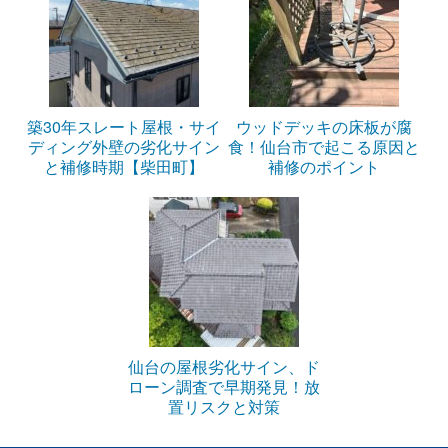
築30年スレート屋根・サイ
ウッドデッキの床板が腐
ディング外壁の劣化サイン
食！仙台市で起こる原因と
と補修時期【柴田町】
補修のポイント
仙台の屋根劣化サイン、ド
ローン調査で早期発見！放
置リスクと対策