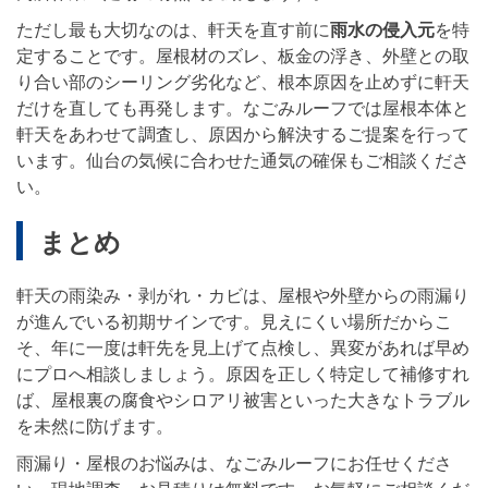
ただし最も大切なのは、軒天を直す前に
雨水の侵入元
を特
定することです。屋根材のズレ、板金の浮き、外壁との取
り合い部のシーリング劣化など、根本原因を止めずに軒天
だけを直しても再発します。なごみルーフでは屋根本体と
軒天をあわせて調査し、原因から解決するご提案を行って
います。仙台の気候に合わせた通気の確保もご相談くださ
い。
まとめ
軒天の雨染み・剥がれ・カビは、屋根や外壁からの雨漏り
が進んでいる初期サインです。見えにくい場所だからこ
そ、年に一度は軒先を見上げて点検し、異変があれば早め
にプロへ相談しましょう。原因を正しく特定して補修すれ
ば、屋根裏の腐食やシロアリ被害といった大きなトラブル
を未然に防げます。
雨漏り・屋根のお悩みは、なごみルーフにお任せくださ