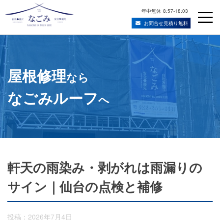
年中無休
8:57-18:03
お問合せ見積り無料
Skip
宮城県仙台市の屋根修理・雨漏り修理業者
to
content
屋根修理
なら
なごみルーフ
へ
軒天の雨染み・剥がれは雨漏りの
サイン｜仙台の点検と補修
投稿：2026年7月4日