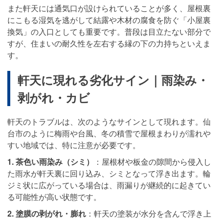
また軒天には通気口が設けられていることが多く、屋根裏
にこもる湿気を逃がして結露や木材の腐食を防ぐ「小屋裏
換気」の入口としても重要です。普段は目立たない部分で
すが、住まいの耐久性を左右する縁の下の力持ちといえま
す。
軒天に現れる劣化サイン｜雨染み・
剥がれ・カビ
軒天のトラブルは、次のようなサインとして現れます。仙
台市のように梅雨や台風、冬の積雪で屋根まわりが濡れや
すい地域では、特に注意が必要です。
1. 茶色い雨染み（シミ）
：屋根材や板金の隙間から侵入し
た雨水が軒天裏に回り込み、シミとなって浮き出ます。輪
ジミ状に広がっている場合は、雨漏りが継続的に起きてい
る可能性が高い状態です。
2. 塗膜の剥がれ・膨れ
：軒天の塗装が水分を含んで浮き上