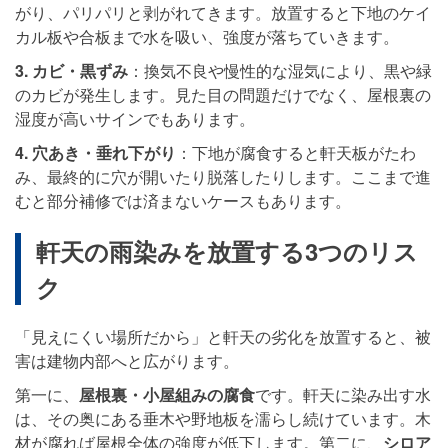
がり、パリパリと剥がれてきます。放置すると下地のケイ
カル板や合板まで水を吸い、強度が落ちていきます。
3. カビ・黒ずみ
：換気不良や慢性的な湿気により、黒や緑
のカビが発生します。見た目の問題だけでなく、屋根裏の
湿度が高いサインでもあります。
4. 穴あき・垂れ下がり
：下地が腐食すると軒天板がたわ
み、最終的に穴が開いたり脱落したりします。ここまで進
むと部分補修では済まないケースもあります。
軒天の雨染みを放置する3つのリス
ク
「見えにくい場所だから」と軒天の劣化を放置すると、被
害は建物内部へと広がります。
第一に、
屋根裏・小屋組みの腐食
です。軒天に染み出す水
は、その奥にある垂木や野地板を濡らし続けています。木
材が腐れば屋根全体の強度が低下します。第二に、
シロア