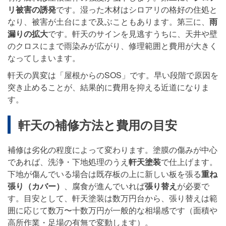
リ被害の誘発
です。湿った木材はシロアリの格好の住処と
なり、被害が土台にまで及ぶこともあります。第三に、
雨
漏りの拡大
です。軒天のサインを見逃すうちに、天井や壁
のクロスにまで雨染みが広がり、修理範囲と費用が大きく
なってしまいます。
軒天の異変は「屋根からのSOS」です。早い段階で原因を
突き止めることが、結果的に費用を抑える近道になりま
す。
軒天の補修方法と費用の目安
補修は劣化の程度によって変わります。塗膜の傷みが中心
であれば、洗浄・下地処理のうえ
軒天塗装
で仕上げます。
下地が傷んでいる場合は既存板の上に新しい板を張る
重ね
張り（カバー）
、腐食が進んでいれば
張り替え
が必要で
す。目安として、軒天塗装は数万円台から、張り替えは範
囲に応じて数万〜十数万円が一般的な相場感です（面積や
高所作業・足場の有無で変動します）。