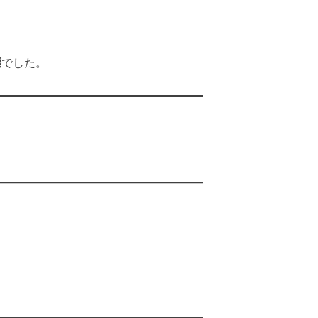
態
でした。