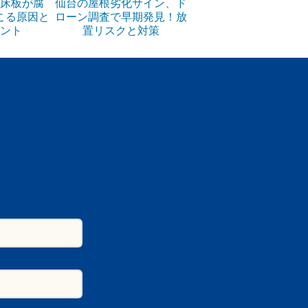
床板が腐
仙台の屋根劣化サイン、ド
こる原因と
ローン調査で早期発見！放
ント
置リスクと対策