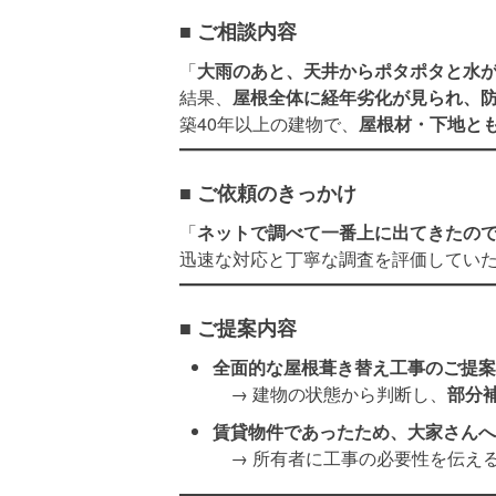
■ ご相談内容
「
大雨のあと、天井からポタポタと水
結果、
屋根全体に経年劣化が見られ、
築40年以上の建物で、
屋根材・下地と
■ ご依頼のきっかけ
「
ネットで調べて一番上に出てきたの
迅速な対応と丁寧な調査を評価してい
■ ご提案内容
全面的な屋根葺き替え工事のご提案
→ 建物の状態から判断し、
部分
賃貸物件であったため、大家さんへ
→ 所有者に工事の必要性を伝え