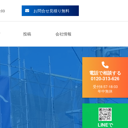
お問合せ見積り無料
:03
ア
投稿
会社情報
電話で相談する
0120-313-626
受付
8:57-18:03
年中無休
LINEで