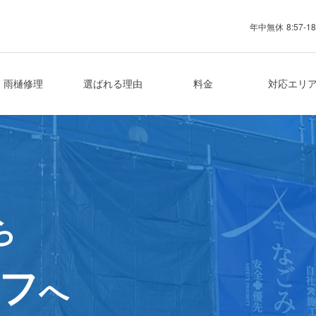
年中無休
8:57-18
業者
雨樋修理
選ばれる理由
料金
対応エリ
ら
フ
へ