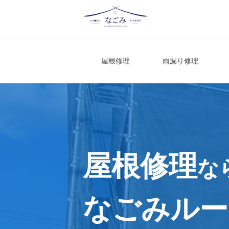
Skip
to
content
宮城県仙台市の屋根修理・雨漏り修理
屋根修理
雨漏り修理
屋根修理
な
なごみルー