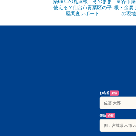
築68年の瓦屋根、そのまま
富谷市築
使える？仙台市青葉区の平
根・金属
屋調査レポート
の現地
お名前
必須
住所
必須