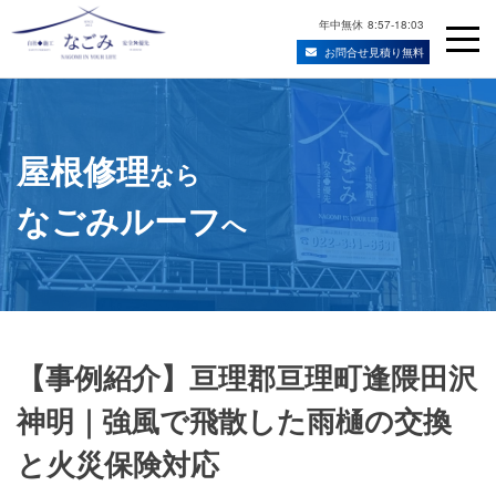
年中無休
8:57-18:03
お問合せ見積り無料
Skip
宮城県仙台市の屋根修理・雨漏り修理業者
to
content
屋根修理
なら
なごみルーフ
へ
【事例紹介】亘理郡亘理町逢隈田沢
神明｜強風で飛散した雨樋の交換
と火災保険対応