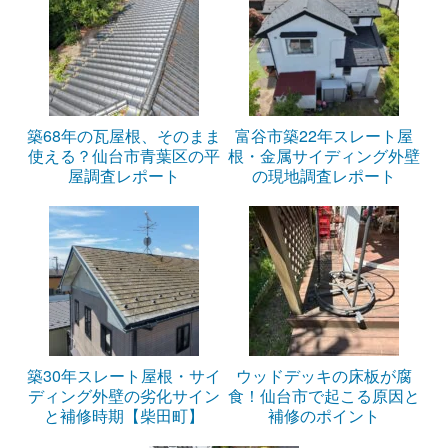
築68年の瓦屋根、そのまま
富谷市築22年スレート屋
使える？仙台市青葉区の平
根・金属サイディング外壁
屋調査レポート
の現地調査レポート
築30年スレート屋根・サイ
ウッドデッキの床板が腐
ディング外壁の劣化サイン
食！仙台市で起こる原因と
と補修時期【柴田町】
補修のポイント