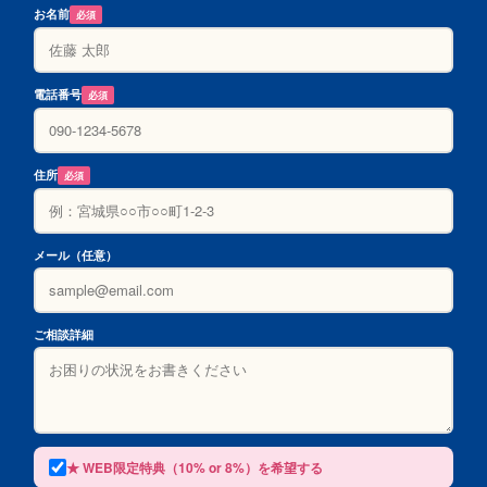
お名前
必須
電話番号
必須
住所
必須
メール（任意）
ご相談詳細
★ WEB限定特典（10% or 8%）を希望する