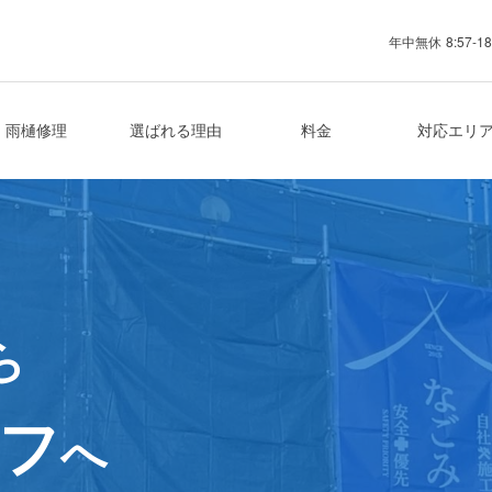
年中無休
8:57-18
業者
雨樋修理
選ばれる理由
料金
対応エリ
ら
フ
へ