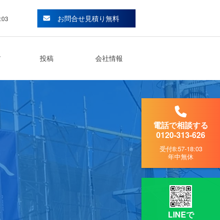
お問合せ見積り無料
:03
ア
投稿
会社情報
電話で相談する
0120-313-626
受付
8:57-18:03
年中無休
LINEで