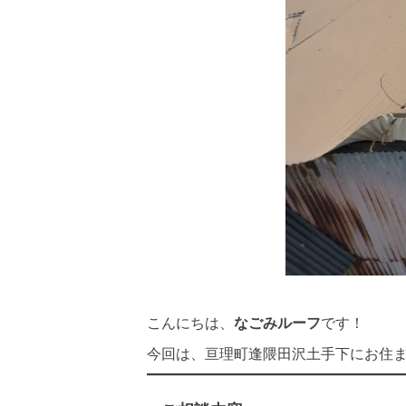
こんにちは、
なごみルーフ
です！
今回は、亘理町逢隈田沢土手下にお住