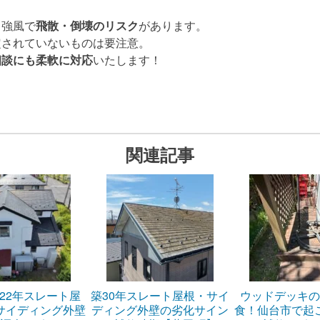
と強風で
飛散・倒壊のリスク
があります。
定されていないものは要注意。
相談にも柔軟に対応
いたします！
関連記事
22年スレート屋
築30年スレート屋根・サイ
ウッドデッキの
サイディング外壁
ディング外壁の劣化サイン
食！仙台市で起