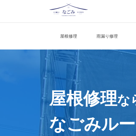
Skip
to
content
宮城県仙台市の屋根修理・雨漏り修理
屋根修理
雨漏り修理
屋根修理
な
なごみルー