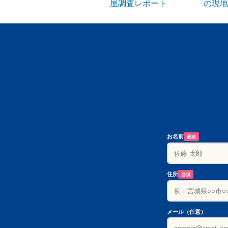
屋調査レポート
の現地
お名前
必須
住所
必須
メール（任意）