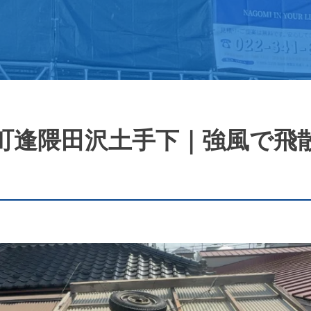
町逢隈田沢土手下｜強風で飛