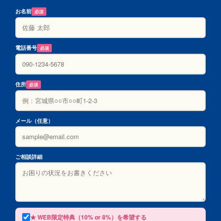
お名前
必須
電話番号
必須
住所
必須
メール（任意）
ご相談詳細
★ WEB限定特典（10% or 8%）を希望する