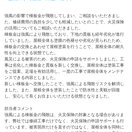
強風の影響で棟板金が飛散してしまい、ご相談をいただきまし
た。修繕費用の負担を少しでも軽減したいとのことで、火災保険
の活用についてもご相談いただきました。
棟板金は強風により飛散しており、下地の貫板も経年劣化が進行
していました。屋根全体も塗膜の色褪せや劣化が見られたため、
棟板金の交換とあわせて屋根塗装を行うことで、屋根全体の耐久
性を向上できる状態でした。
風災による被害のため、火災保険の申請をサポートしました。工
事は劣化した棟板金と貫板を新しく交換し、屋根全体は塗装工事
をご提案。足場を有効活用し、一度の工事で屋根全体をメンテナ
ンスできる内容としました。
新しい棟板金へ交換したことで、強風による飛散リスクを解消し
ました。また、屋根全体を塗装したことで防水性と美観が回復
し、安心して長くお住まいいただける状態となりました。
担当者コメント
強風による棟板金の飛散は、火災保険の対象となる場合がありま
す。弊社では修繕工事だけでなく、火災保険の申請サポートも行
っています。被害箇所だけを直すのではなく、屋根全体を同時に