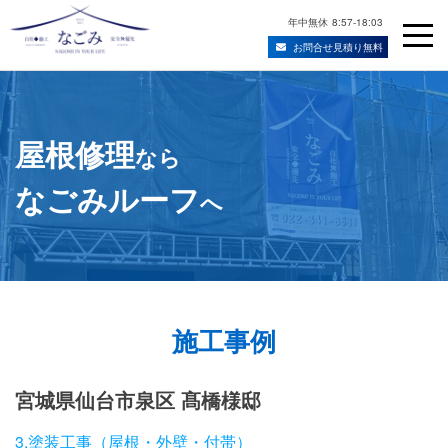
年中無休
8:57-18:03
お問合せ見積り無料
Skip
宮城県仙台市の屋根修理・雨漏り修理業者
to
content
屋根修理
なら
なごみルーフ
へ
施工事例
宮城県仙台市泉区 髙橋様邸
3.塗装工事（屋根・外壁・付帯）