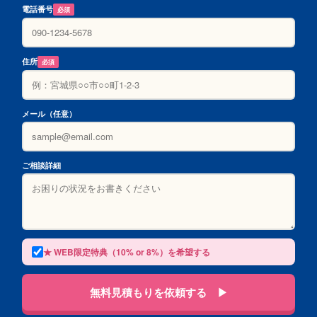
電話番号
必須
住所
必須
メール（任意）
ご相談詳細
★ WEB限定特典（10% or 8%）を希望する
無料見積もりを依頼する ▶