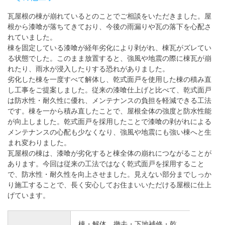
瓦屋根の棟が崩れているとのことでご相談をいただきました。屋
根から漆喰が落ちてきており、今後の雨漏りや瓦の落下を心配さ
れていました。
棟を固定している漆喰が経年劣化により剥がれ、棟瓦がズレてい
る状態でした。このまま放置すると、強風や地震の際に棟瓦が崩
れたり、雨水が浸入したりする恐れがありました。
劣化した棟を一度すべて解体し、乾式面戸を使用した棟の積み直
し工事をご提案しました。従来の漆喰仕上げと比べて、乾式面戸
は防水性・耐久性に優れ、メンテナンスの負担を軽減できる工法
です。棟を一から積み直したことで、屋根全体の強度と防水性能
が向上しました。乾式面戸を採用したことで漆喰の剥がれによる
メンテナンスの心配も少なくなり、強風や地震にも強い棟へと生
まれ変わりました。
瓦屋根の棟は、漆喰が劣化すると棟全体の崩れにつながることが
あります。今回は従来の工法ではなく乾式面戸を採用すること
で、防水性・耐久性を向上させました。見えない部分までしっか
り施工することで、長く安心してお住まいいただける屋根に仕上
げています。
棟・解体、撤去・下地補修・乾