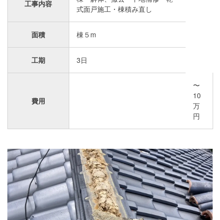
工事内容
式面戸施工・棟積み直し
面積
棟５m
工期
3日
〜
10
費用
万
円