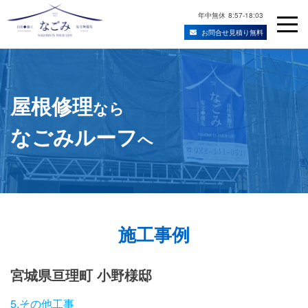
年中無休
8:57-18:03
お問合せ見積り無料
Skip
宮城県仙台市の屋根修理・雨漏り修理業者
to
content
屋根修理
なら
なごみルーフ
へ
施工事例
宮城県亘理町 小野様邸
5.その他工事