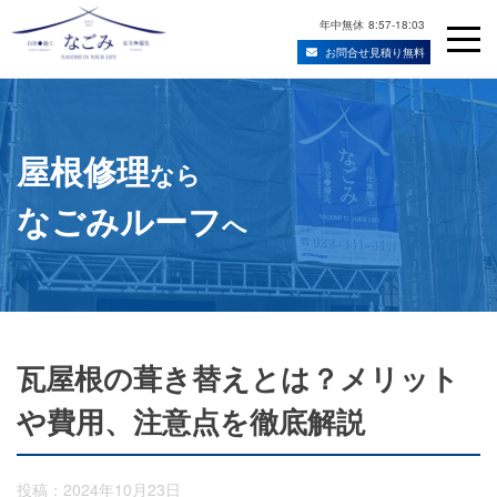
年中無休
8:57-18:03
お問合せ見積り無料
Skip
宮城県仙台市の屋根修理・雨漏り修理業者
to
content
屋根修理
なら
なごみルーフ
へ
瓦屋根の葺き替えとは？メリット
や費用、注意点を徹底解説
投稿：2024年10月23日