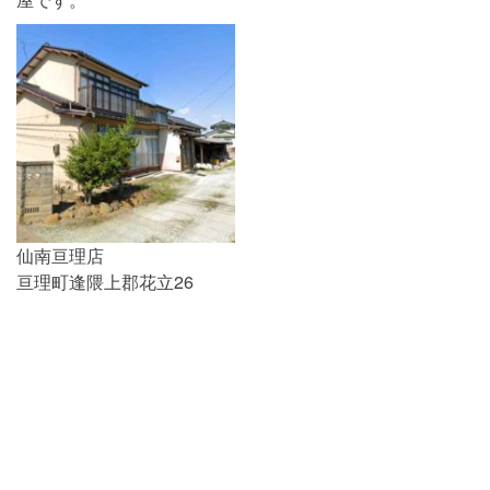
仙南亘理店
亘理町逢隈上郡花立26