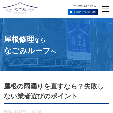
年中無休
8:57-18:03
お問合せ見積り無料
Skip
宮城県仙台市の屋根修理・雨漏り修理業者
to
content
屋根修理
なら
なごみルーフ
へ
屋根の雨漏りを直すなら？失敗し
ない業者選びのポイント
投稿：2024年11月24日