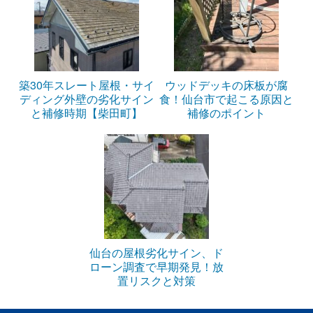
築30年スレート屋根・サイ
ウッドデッキの床板が腐
ディング外壁の劣化サイン
食！仙台市で起こる原因と
と補修時期【柴田町】
補修のポイント
仙台の屋根劣化サイン、ド
ローン調査で早期発見！放
置リスクと対策