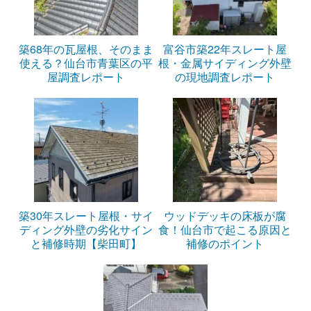
築68年の瓦屋根、そのまま
富谷市築22年スレート屋
使える？仙台市青葉区の平
根・金属サイディング外壁
屋調査レポート
の現地調査レポート
築30年スレート屋根・サイ
ウッドデッキの床板が腐
ディング外壁の劣化サイン
食！仙台市で起こる原因と
と補修時期【柴田町】
補修のポイント