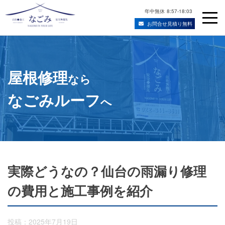
年中無休
8:57-18:03
お問合せ見積り無料
Skip
宮城県仙台市の屋根修理・雨漏り修理業者
to
content
屋根修理
なら
なごみルーフ
へ
実際どうなの？仙台の雨漏り修理
の費用と施工事例を紹介
投稿：2025年7月19日