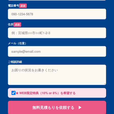
電話番号
必須
住所
必須
メール（任意）
ご相談詳細
★ WEB限定特典（10% or 8%）を希望する
無料見積もりを依頼する ▶