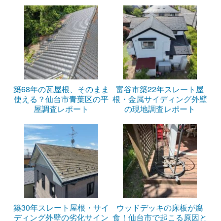
築68年の瓦屋根、そのまま
富谷市築22年スレート屋
使える？仙台市青葉区の平
根・金属サイディング外壁
屋調査レポート
の現地調査レポート
築30年スレート屋根・サイ
ウッドデッキの床板が腐
ディング外壁の劣化サイン
食！仙台市で起こる原因と