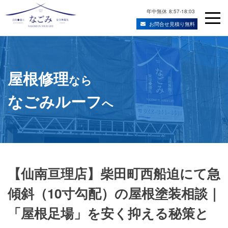
年中無休
8:57-18:03
お問合せ見積り無料
Skip
宮城県仙台市の屋根修理・雨漏り修理業者
to
content
屋根修理
なら
なごみルーフ
へ
【仙南亘理店】柴田町西船迫にて急
傾斜（10寸勾配）の屋根塗装相談｜
「屋根足場」を安く抑える秘策と