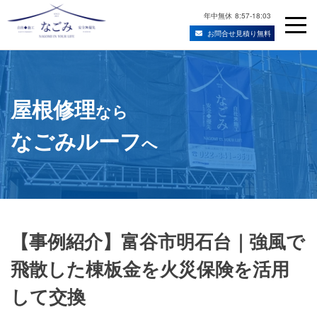
年中無休
8:57-18:03
お問合せ見積り無料
Skip
宮城県仙台市の屋根修理・雨漏り修理業者
to
content
屋根修理
なら
なごみルーフ
へ
【事例紹介】富谷市明石台｜強風で
飛散した棟板金を火災保険を活用
して交換