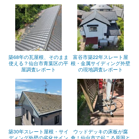
築68年の瓦屋根、そのまま
富谷市築22年スレート屋
使える？仙台市青葉区の平
根・金属サイディング外壁
屋調査レポート
の現地調査レポート
築30年スレート屋根・サイ
ウッドデッキの床板が腐
ディング外壁の劣化サイン
食！仙台市で起こる原因と