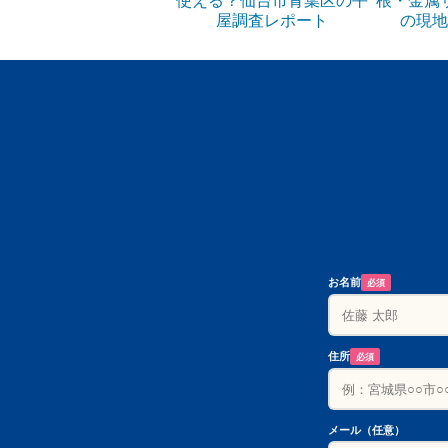
屋調査レポート
の現地
お名前
必須
住所
必須
メール（任意）