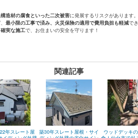
根構造材の腐食といった二次被害
に発展するリスクがあります
ば、
最小限の工事で済み、火災保険の適用で費用負担も軽減
で
と確実な施工
で、お住まいの安全を守ります！
関連記事
22年スレート屋
築30年スレート屋根・サイ
ウッドデッキの
サイディング外壁
ディング外壁の劣化サイン
食！仙台市で起