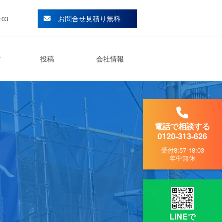
お問合せ見積り無料
:03
ア
投稿
会社情報
電話で相談する
0120-313-626
受付
8:57-18:03
年中無休
LINEで