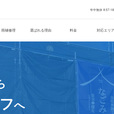
年中無休
8:57-18
業者
雨樋修理
選ばれる理由
料金
対応エリ
ら
フ
へ