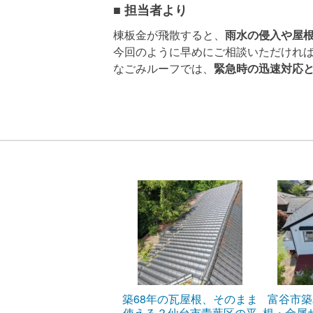
■ 担当者より
棟板金が飛散すると、
雨水の侵入や屋
今回のように早めにご相談いただけれ
なごみルーフでは、
緊急時の迅速対応
築68年の瓦屋根、そのまま
富谷市築
使える？仙台市青葉区の平
根・金属