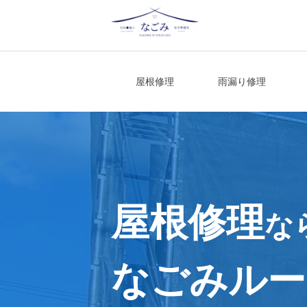
Skip
to
content
宮城県仙台市の屋根修理・雨漏り修理
屋根修理
雨漏り修理
屋根修理
な
なごみルー